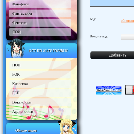
Фан-фики
Фантастика
Код:
обновить
Фентези
ЯОЙ
Введите код:
ОСТ ПО КАТЕГОРИЯМ
ПОП
РОК
Классика
РЕП
Вокалоиды
Аудио книги
Облако тегов