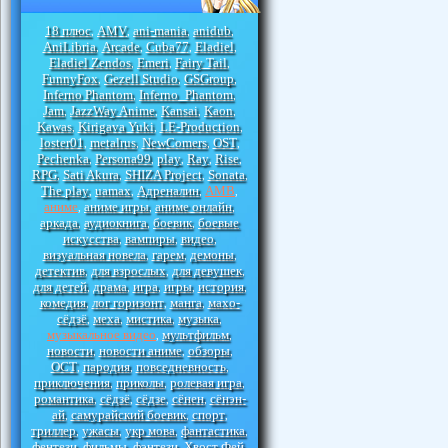
18 плюс
AMV
ani-mania
anidub
,
,
,
,
AniLibria
Arcade
Cuba77
Eladiel
,
,
,
,
Eladiel Zendos
Emeri
Fairy Tail
,
,
,
FunnyFox
Gezell Studio
GSGroup
,
,
,
Inferno Phantom
Inferno_Phantom
,
,
Jam
JazzWay Anime
Kansai
Kaon
,
,
,
,
Kawas
Kirigava Yuki
LE-Production
,
,
,
loster01
metalrus
NewComers
OST
,
,
,
,
Pechenka
Persona99
play
Ray
Rise
,
,
,
,
,
RPG
Sati Akura
SHIZA Project
Sonata
,
,
,
,
The play
uamax
Адреналин
АМВ
,
,
,
,
аниме
аниме игры
аниме онлайн
,
,
,
аркада
аудиокнига
боевик
боевые
,
,
,
искусства
вампиры
видео
,
,
,
визуальная новела
гарем
демоны
,
,
,
детектив
для взрослых
для девушек
,
,
,
для детей
драма
игра
игры
история
,
,
,
,
,
комедия
лог горизонт
манга
махо-
,
,
,
сёдзё
меха
мистика
музыка
,
,
,
,
музыкальное видео
мультфильм
,
,
новости
новости аниме
обзоры
,
,
,
ОСТ
пародия
повседневность
,
,
,
приключения
приколы
ролевая игра
,
,
,
романтика
сёдзё
сёдзе
сёнен
сёнэн-
,
,
,
,
ай
самурайский боевик
спорт
,
,
,
триллер
ужасы
укр мова
фантастика
,
,
,
,
фентези
фильмы
фэнтези
Хвост Фей
,
,
,
,