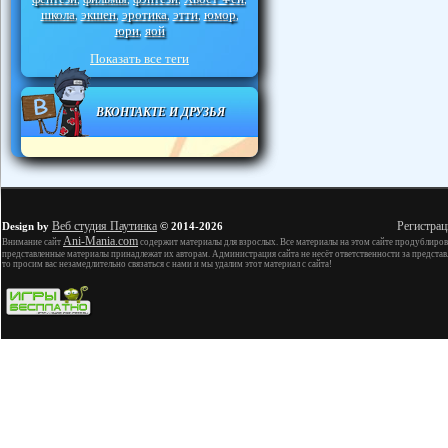
школа
экшен
эротика
этти
юмор
,
,
,
,
,
юри
яой
,
Показать все теги
ВКОНТАКТЕ И ДРУЗЬЯ
Веб студия Паутинка
Регистрац
Design by
© 2014-2026
Ani-Mania.com
Внимание сайт
содержит материалы для взрослых. Все материалы на этом сайте продублиров
представленные материалы принадлежат их авторам. Администрация сайта не несёт ответственности за представ
то просим вас незамедлительно связаться с нами и мы удалим этот материал с сайта!