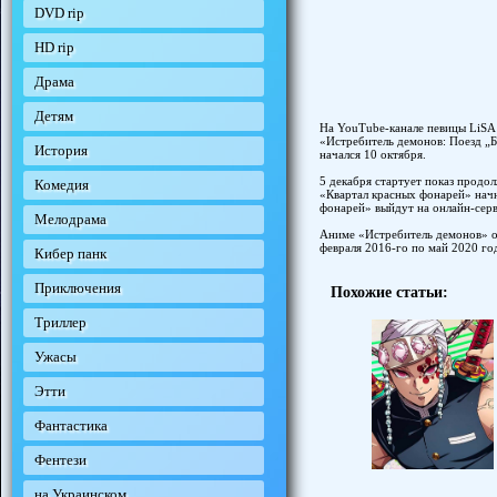
DVD rip
HD rip
Драма
Детям
На YouTube-канале певицы LiSA
«Истребитель демонов: Поезд „Б
История
начался 10 октября.
5 декабря стартует показ прод
Комедия
«Квартал красных фонарей» начн
фонарей» выйдут на онлайн-серв
Мелодрама
Аниме «Истребитель демонов» о
февраля 2016-го по май 2020 го
Кибер панк
Приключения
Похожие статьи:
Триллер
Ужасы
Этти
Фантастика
Фентези
на Украинском