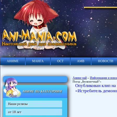
АНИМЕ
МАНГА
ОСТ
АМВ
НОВОСТИ
Аниме рай
Информация и ново
»
Поезд „Бесконечный“»
Опубликован клип н
«Истребитель демоно
АНИМЕ ПО КАТЕГОРИЯМ
Наши релизы
от 18 лет