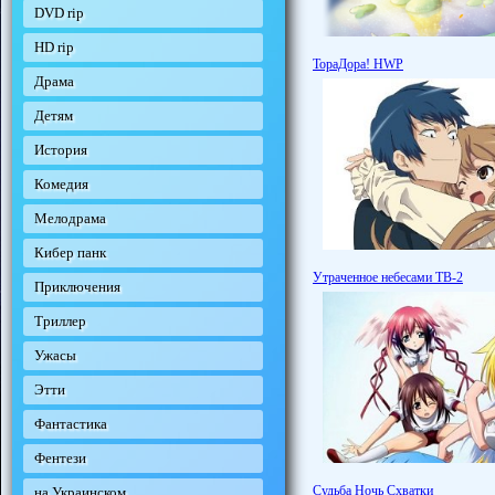
DVD rip
HD rip
ТораДора! HWP
Драма
Детям
История
Комедия
Мелодрама
Кибер панк
Утраченное небесами ТВ-2
Приключения
Триллер
Ужасы
Этти
Фантастика
Фентези
Судьба Ночь Схватки
на Украинском