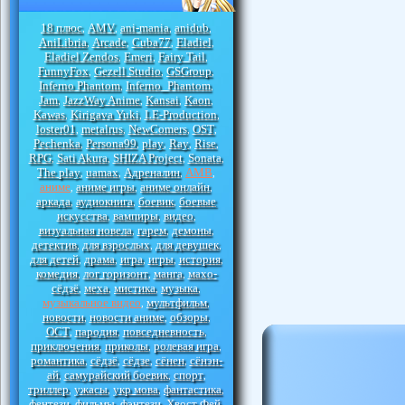
18 плюс
AMV
ani-mania
anidub
,
,
,
,
AniLibria
Arcade
Cuba77
Eladiel
,
,
,
,
Eladiel Zendos
Emeri
Fairy Tail
,
,
,
FunnyFox
Gezell Studio
GSGroup
,
,
,
Inferno Phantom
Inferno_Phantom
,
,
Jam
JazzWay Anime
Kansai
Kaon
,
,
,
,
Kawas
Kirigava Yuki
LE-Production
,
,
,
loster01
metalrus
NewComers
OST
,
,
,
,
Pechenka
Persona99
play
Ray
Rise
,
,
,
,
,
RPG
Sati Akura
SHIZA Project
Sonata
,
,
,
,
The play
uamax
Адреналин
АМВ
,
,
,
,
аниме
аниме игры
аниме онлайн
,
,
,
аркада
аудиокнига
боевик
боевые
,
,
,
искусства
вампиры
видео
,
,
,
визуальная новела
гарем
демоны
,
,
,
детектив
для взрослых
для девушек
,
,
,
для детей
драма
игра
игры
история
,
,
,
,
,
комедия
лог горизонт
манга
махо-
,
,
,
сёдзё
меха
мистика
музыка
,
,
,
,
музыкальное видео
мультфильм
,
,
новости
новости аниме
обзоры
,
,
,
ОСТ
пародия
повседневность
,
,
,
приключения
приколы
ролевая игра
,
,
,
романтика
сёдзё
сёдзе
сёнен
сёнэн-
,
,
,
,
ай
самурайский боевик
спорт
,
,
,
триллер
ужасы
укр мова
фантастика
,
,
,
,
фентези
фильмы
фэнтези
Хвост Фей
,
,
,
,