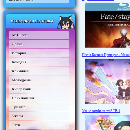
МАНГА ПО КАТЕГОРИЯМ
от 18 лет
Драма
История
Песня Боевых Принцесс - Меха
Комедия
Криминал
Мелодрама
Кибер панк
Приключения
Триллер
Уж не зомби ли это? ТВ-1
Ужасы
Этти