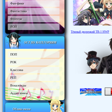
Фан-фики
Фантастика
Фентези
ЯОЙ
Тёмный дворецкий ТВ-1 HWP
ОСТ ПО КАТЕГОРИЯМ
ПОП
РОК
Классика
РЕП
Вокалоиды
Аудио книги
Облако тегов