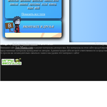
школа
экшен
эротика
этти
юмор
,
,
,
,
,
юри
яой
,
Показать все теги
ВКОНТАКТЕ И ДРУЗЬЯ
Веб студия Паутинка
Регистрац
Design by
© 2014-2026
Ani-Mania.com
Внимание сайт
содержит материалы для взрослых. Все материалы на этом сайте продублиров
представленные материалы принадлежат их авторам. Администрация сайта не несёт ответственности за представ
то просим вас незамедлительно связаться с нами и мы удалим этот материал с сайта!