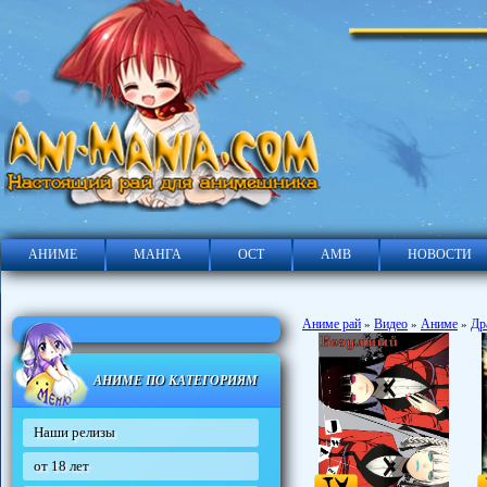
АНИМЕ
МАНГА
ОСТ
АМВ
НОВОСТИ
Аниме рай
Видео
Аниме
Др
»
»
»
АНИМЕ ПО КАТЕГОРИЯМ
Наши релизы
от 18 лет