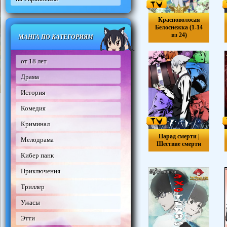
Красноволосая
Белоснежка (1-14
из 24)
МАНГА ПО КАТЕГОРИЯМ
от 18 лет
Драма
История
Комедия
Криминал
Парад смерти |
Мелодрама
Шествие смерти
Кибер панк
Приключения
Триллер
Ужасы
Этти