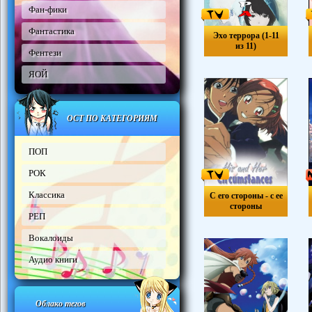
Фан-фики
Фантастика
Эхо террора (1-11
из 11)
Фентези
ЯОЙ
ОСТ ПО КАТЕГОРИЯМ
ПОП
РОК
Классика
С его стороны - с ее
стороны
РЕП
Вокалоиды
Аудио книги
Облако тегов