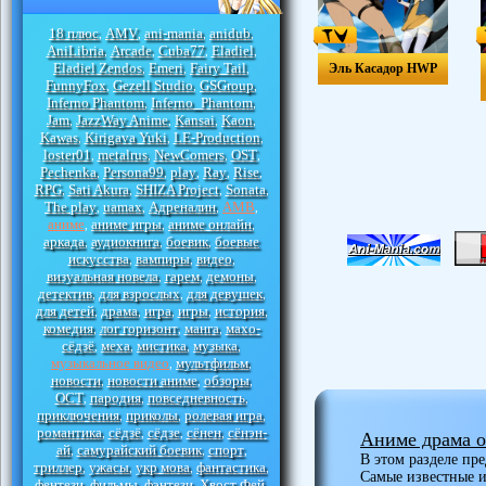
18 плюс
AMV
ani-mania
anidub
,
,
,
,
AniLibria
Arcade
Cuba77
Eladiel
,
,
,
,
Eladiel Zendos
Emeri
Fairy Tail
Эль Касадор HWP
,
,
,
FunnyFox
Gezell Studio
GSGroup
,
,
,
Inferno Phantom
Inferno_Phantom
,
,
Jam
JazzWay Anime
Kansai
Kaon
,
,
,
,
Kawas
Kirigava Yuki
LE-Production
,
,
,
loster01
metalrus
NewComers
OST
,
,
,
,
Pechenka
Persona99
play
Ray
Rise
,
,
,
,
,
RPG
Sati Akura
SHIZA Project
Sonata
,
,
,
,
The play
uamax
Адреналин
АМВ
,
,
,
,
аниме
аниме игры
аниме онлайн
,
,
,
аркада
аудиокнига
боевик
боевые
,
,
,
искусства
вампиры
видео
,
,
,
визуальная новела
гарем
демоны
,
,
,
детектив
для взрослых
для девушек
,
,
,
для детей
драма
игра
игры
история
,
,
,
,
,
комедия
лог горизонт
манга
махо-
,
,
,
сёдзё
меха
мистика
музыка
,
,
,
,
музыкальное видео
мультфильм
,
,
новости
новости аниме
обзоры
,
,
,
ОСТ
пародия
повседневность
,
,
,
приключения
приколы
ролевая игра
,
,
,
романтика
сёдзё
сёдзе
сёнен
сёнэн-
,
,
,
,
Аниме драма 
ай
самурайский боевик
спорт
,
,
,
В этом разделе пр
триллер
ужасы
укр мова
фантастика
,
,
,
,
Самые известные и
фентези
фильмы
фэнтези
Хвост Фей
,
,
,
,