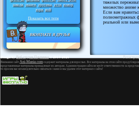
тяжелых переживат
школа
экшен
эротика
этти
юмор
,
,
,
,
,
множество аниме к
юри
яой
,
Если вам нравитьс
полнометражных фи
Показать все теги
реальной или выме
ВКОНТАКТЕ И ДРУЗЬЯ
Веб студия Паутинка
Регистрац
Design by
© 2014-2026
Ani-Mania.com
Внимание сайт
содержит материалы для взрослых. Все материалы на этом сайте продублиров
представленные материалы принадлежат их авторам. Администрация сайта не несёт ответственности за представ
то просим вас незамедлительно связаться с нами и мы удалим этот материал с сайта!