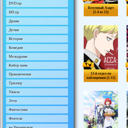
DVD rip
Безумный Азарт
HD rip
(1-4 из 12)
Драма
Детям
История
Комедия
Мелодрама
Кибер панк
13-й отдел по
Приключения
наблюдению (1-12)
Триллер
Ужасы
Этти
Фантастика
Фентези
на Украинском