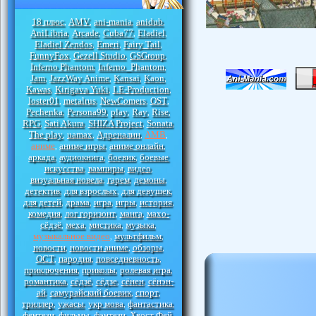
18 плюс
AMV
ani-mania
anidub
,
,
,
,
AniLibria
Arcade
Cuba77
Eladiel
,
,
,
,
Eladiel Zendos
Emeri
Fairy Tail
,
,
,
FunnyFox
Gezell Studio
GSGroup
,
,
,
Inferno Phantom
Inferno_Phantom
,
,
Jam
JazzWay Anime
Kansai
Kaon
,
,
,
,
Kawas
Kirigava Yuki
LE-Production
,
,
,
loster01
metalrus
NewComers
OST
,
,
,
,
Pechenka
Persona99
play
Ray
Rise
,
,
,
,
,
RPG
Sati Akura
SHIZA Project
Sonata
,
,
,
,
The play
uamax
Адреналин
АМВ
,
,
,
,
аниме
аниме игры
аниме онлайн
,
,
,
аркада
аудиокнига
боевик
боевые
,
,
,
искусства
вампиры
видео
,
,
,
визуальная новела
гарем
демоны
,
,
,
детектив
для взрослых
для девушек
,
,
,
для детей
драма
игра
игры
история
,
,
,
,
,
комедия
лог горизонт
манга
махо-
,
,
,
сёдзё
меха
мистика
музыка
,
,
,
,
музыкальное видео
мультфильм
,
,
новости
новости аниме
обзоры
,
,
,
ОСТ
пародия
повседневность
,
,
,
приключения
приколы
ролевая игра
,
,
,
романтика
сёдзё
сёдзе
сёнен
сёнэн-
,
,
,
,
ай
самурайский боевик
спорт
,
,
,
триллер
ужасы
укр мова
фантастика
,
,
,
,
фентези
фильмы
фэнтези
Хвост Фей
,
,
,
,