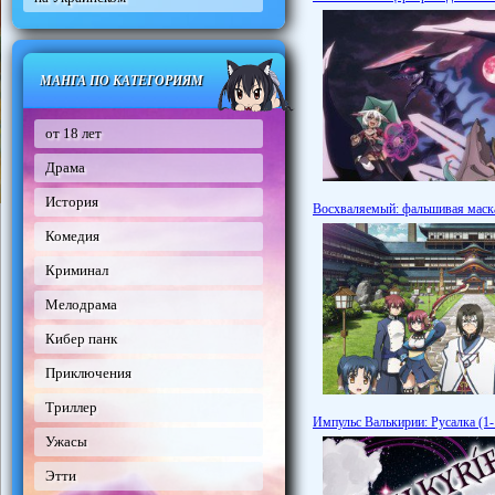
МАНГА ПО КАТЕГОРИЯМ
от 18 лет
Драма
История
Восхваляемый: фальшивая маска
Комедия
Криминал
Мелодрама
Кибер панк
Приключения
Триллер
Импульс Валькирии: Русалка (1-
Ужасы
Этти