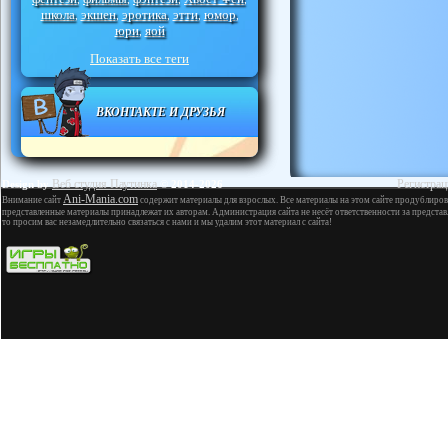
школа
экшен
эротика
этти
юмор
,
,
,
,
,
юри
яой
,
Показать все теги
ВКОНТАКТЕ И ДРУЗЬЯ
Веб студия Паутинка
Регистрац
Design by
© 2014-2026
Ani-Mania.com
Внимание сайт
содержит материалы для взрослых. Все материалы на этом сайте продублиров
представленные материалы принадлежат их авторам. Администрация сайта не несёт ответственности за представ
то просим вас незамедлительно связаться с нами и мы удалим этот материал с сайта!