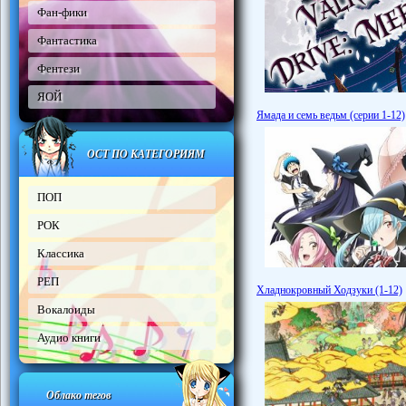
Фан-фики
Фантастика
Фентези
ЯОЙ
Ямада и семь ведьм (серии 1-12)
ОСТ ПО КАТЕГОРИЯМ
ПОП
РОК
Классика
РЕП
Хладнокровный Ходзуки (1-12)
Вокалоиды
Аудио книги
Облако тегов