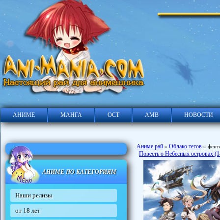
АНИМЕ
МАНГА
ОСТ
АМВ
НОВОСТИ
Аниме рай
Облако тегов
»
» фент
Повесть о Небесных островах (1
АНИМЕ ПО КАТЕГОРИЯМ
Наши релизы
от 18 лет