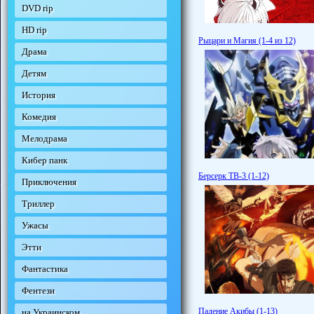
DVD rip
HD rip
Рыцари и Магия (1-4 из 12)
Драма
Детям
История
Комедия
Мелодрама
Кибер панк
Берсерк ТВ-3 (1-12)
Приключения
Триллер
Ужасы
Этти
Фантастика
Фентези
Падение Акибы (1-13)
на Украинском