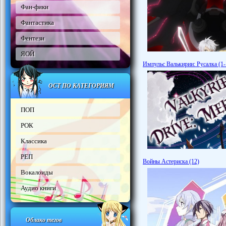
Фан-фики
Фантастика
Фентези
ЯОЙ
Импульс Валькирии: Русалка (1-
ОСТ ПО КАТЕГОРИЯМ
ПОП
РОК
Классика
РЕП
Войны Астериска (12)
Вокалоиды
Аудио книги
Облако тегов