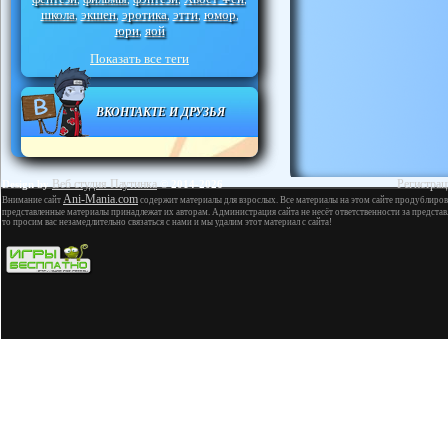
школа
экшен
эротика
этти
юмор
,
,
,
,
,
юри
яой
,
Показать все теги
ВКОНТАКТЕ И ДРУЗЬЯ
Веб студия Паутинка
Регистрац
Design by
© 2014-2026
Ani-Mania.com
Внимание сайт
содержит материалы для взрослых. Все материалы на этом сайте продублиров
представленные материалы принадлежат их авторам. Администрация сайта не несёт ответственности за представ
то просим вас незамедлительно связаться с нами и мы удалим этот материал с сайта!