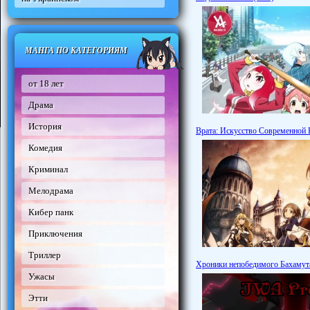
МАНГА ПО КАТЕГОРИЯМ
от 18 лет
Драма
История
Врата: Искусство Современной 
Комедия
Криминал
Мелодрама
Кибер панк
Приключения
Триллер
Хроники непобедимого Бахамута
Ужасы
Этти