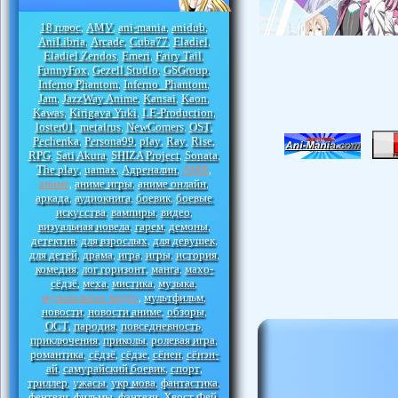
18 плюс
AMV
ani-mania
anidub
,
,
,
,
AniLibria
Arcade
Cuba77
Eladiel
,
,
,
,
Eladiel Zendos
Emeri
Fairy Tail
,
,
,
FunnyFox
Gezell Studio
GSGroup
,
,
,
Inferno Phantom
Inferno_Phantom
,
,
Jam
JazzWay Anime
Kansai
Kaon
,
,
,
,
Kawas
Kirigava Yuki
LE-Production
,
,
,
loster01
metalrus
NewComers
OST
,
,
,
,
Pechenka
Persona99
play
Ray
Rise
,
,
,
,
,
RPG
Sati Akura
SHIZA Project
Sonata
,
,
,
,
The play
uamax
Адреналин
АМВ
,
,
,
,
аниме
аниме игры
аниме онлайн
,
,
,
аркада
аудиокнига
боевик
боевые
,
,
,
искусства
вампиры
видео
,
,
,
визуальная новела
гарем
демоны
,
,
,
детектив
для взрослых
для девушек
,
,
,
для детей
драма
игра
игры
история
,
,
,
,
,
комедия
лог горизонт
манга
махо-
,
,
,
сёдзё
меха
мистика
музыка
,
,
,
,
музыкальное видео
мультфильм
,
,
новости
новости аниме
обзоры
,
,
,
ОСТ
пародия
повседневность
,
,
,
приключения
приколы
ролевая игра
,
,
,
романтика
сёдзё
сёдзе
сёнен
сёнэн-
,
,
,
,
ай
самурайский боевик
спорт
,
,
,
триллер
ужасы
укр мова
фантастика
,
,
,
,
фентези
фильмы
фэнтези
Хвост Фей
,
,
,
,