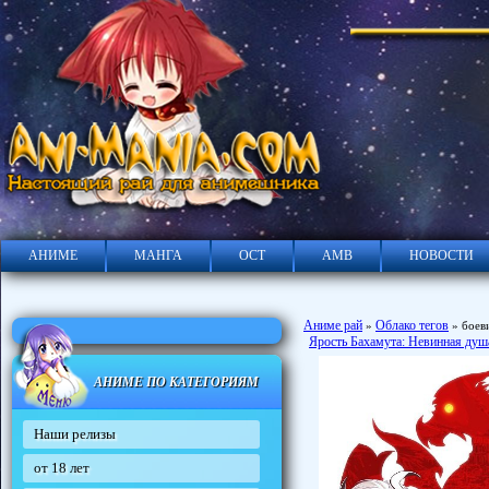
АНИМЕ
МАНГА
ОСТ
АМВ
НОВОСТИ
Аниме рай
Облако тегов
»
» боев
Ярость Бахамута: Невинная душа
АНИМЕ ПО КАТЕГОРИЯМ
Наши релизы
от 18 лет