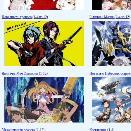
Повелитель хроноса (1-4 из 12)
Рыцари и Магия (1-4 из 12)
Данмачи: Меч Оратории (1-12)
Повесть о Небесных острова
Механическая планета (1-12)
Кастлвания (1-4)