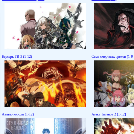
Берсерк ТВ-3 (1-12)
Семь смертных грехов (1-9 
Аватар короля (1-12)
Атака Титанов 2 (1-12)