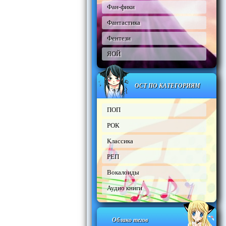
Фан-фики
Фантастика
Фентези
ЯОЙ
ОСТ ПО КАТЕГОРИЯМ
ПОП
РОК
Классика
РЕП
Вокалоиды
Аудио книги
Облако тегов