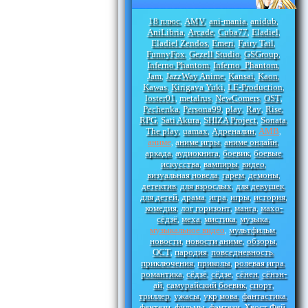
18 плюс
AMV
ani-mania
anidub
,
,
,
,
AniLibria
Arcade
Cuba77
Eladiel
,
,
,
,
Eladiel Zendos
Emeri
Fairy Tail
,
,
,
FunnyFox
Gezell Studio
GSGroup
,
,
,
Inferno Phantom
Inferno_Phantom
,
,
Jam
JazzWay Anime
Kansai
Kaon
,
,
,
,
Kawas
Kirigava Yuki
LE-Production
,
,
,
loster01
metalrus
NewComers
OST
,
,
,
,
Pechenka
Persona99
play
Ray
Rise
,
,
,
,
,
RPG
Sati Akura
SHIZA Project
Sonata
,
,
,
,
The play
uamax
Адреналин
АМВ
,
,
,
,
аниме
аниме игры
аниме онлайн
,
,
,
аркада
аудиокнига
боевик
боевые
,
,
,
искусства
вампиры
видео
,
,
,
визуальная новела
гарем
демоны
,
,
,
детектив
для взрослых
для девушек
,
,
,
для детей
драма
игра
игры
история
,
,
,
,
,
комедия
лог горизонт
манга
махо-
,
,
,
сёдзё
меха
мистика
музыка
,
,
,
,
музыкальное видео
мультфильм
,
,
новости
новости аниме
обзоры
,
,
,
ОСТ
пародия
повседневность
,
,
,
приключения
приколы
ролевая игра
,
,
,
романтика
сёдзё
сёдзе
сёнен
сёнэн-
,
,
,
,
ай
самурайский боевик
спорт
,
,
,
триллер
ужасы
укр мова
фантастика
,
,
,
,
фентези
фильмы
фэнтези
Хвост Фей
,
,
,
,