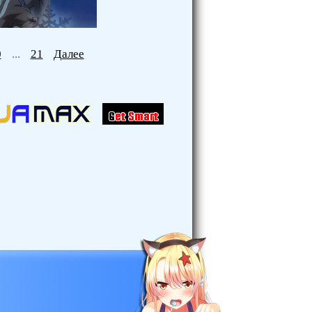
0
...
21
Далее