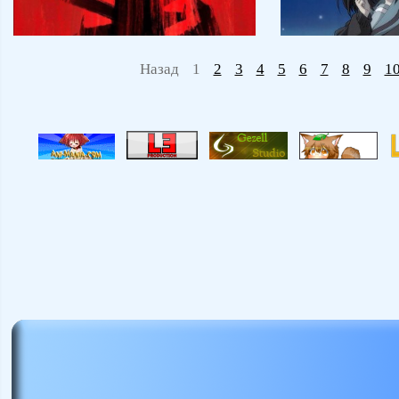
Назад
1
2
3
4
5
6
7
8
9
1