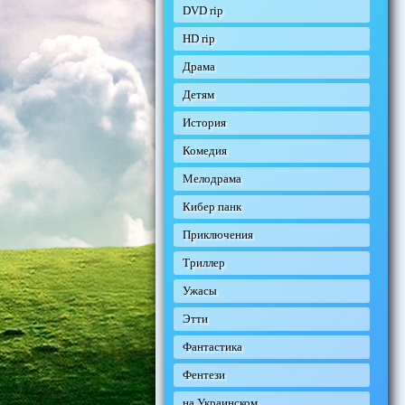
DVD rip
HD rip
Драма
Детям
История
Комедия
Мелодрама
Кибер панк
Приключения
Триллер
Ужасы
Этти
Фантастика
Фентези
на Украинском