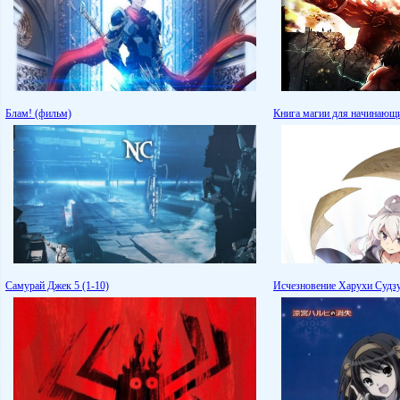
Блам! (фильм)
Книга магии для начинающих
Самурай Джек 5 (1-10)
Исчезновение Харухи Судз