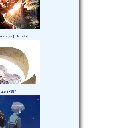
 с нуля (1-6 из 12)
умии (УКР)