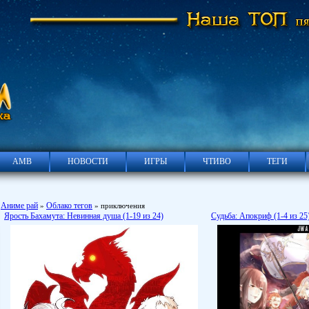
АМВ
НОВОСТИ
ИГРЫ
ЧТИВО
ТЕГИ
Аниме рай
Облако тегов
»
» приключения
Ярость Бахамута: Невинная душа (1-19 из 24)
Судьба: Апокриф (1-4 из 25