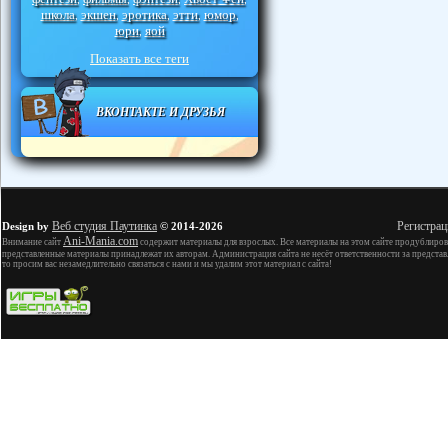
школа
экшен
эротика
этти
юмор
,
,
,
,
,
юри
яой
,
Показать все теги
ВКОНТАКТЕ И ДРУЗЬЯ
Веб студия Паутинка
Регистрац
Design by
© 2014-2026
Ani-Mania.com
Внимание сайт
содержит материалы для взрослых. Все материалы на этом сайте продублиров
представленные материалы принадлежат их авторам. Администрация сайта не несёт ответственности за представ
то просим вас незамедлительно связаться с нами и мы удалим этот материал с сайта!