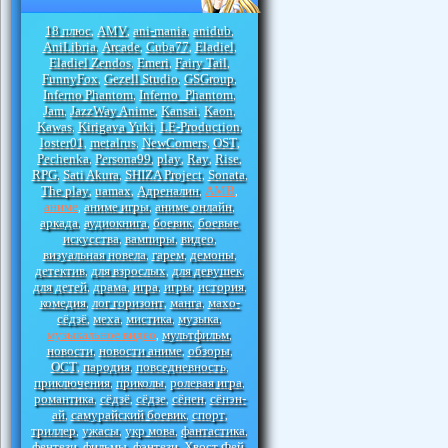
18 плюс
AMV
ani-mania
anidub
,
,
,
,
AniLibria
Arcade
Cuba77
Eladiel
,
,
,
,
Eladiel Zendos
Emeri
Fairy Tail
,
,
,
FunnyFox
Gezell Studio
GSGroup
,
,
,
Inferno Phantom
Inferno_Phantom
,
,
Jam
JazzWay Anime
Kansai
Kaon
,
,
,
,
Kawas
Kirigava Yuki
LE-Production
,
,
,
loster01
metalrus
NewComers
OST
,
,
,
,
Pechenka
Persona99
play
Ray
Rise
,
,
,
,
,
RPG
Sati Akura
SHIZA Project
Sonata
,
,
,
,
The play
uamax
Адреналин
АМВ
,
,
,
,
аниме
аниме игры
аниме онлайн
,
,
,
аркада
аудиокнига
боевик
боевые
,
,
,
искусства
вампиры
видео
,
,
,
визуальная новела
гарем
демоны
,
,
,
детектив
для взрослых
для девушек
,
,
,
для детей
драма
игра
игры
история
,
,
,
,
,
комедия
лог горизонт
манга
махо-
,
,
,
сёдзё
меха
мистика
музыка
,
,
,
,
музыкальное видео
мультфильм
,
,
новости
новости аниме
обзоры
,
,
,
ОСТ
пародия
повседневность
,
,
,
приключения
приколы
ролевая игра
,
,
,
романтика
сёдзё
сёдзе
сёнен
сёнэн-
,
,
,
,
ай
самурайский боевик
спорт
,
,
,
триллер
ужасы
укр мова
фантастика
,
,
,
,
фентези
фильмы
фэнтези
Хвост Фей
,
,
,
,