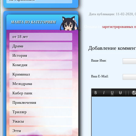
Дата публикации: 11-02-2020, 
МАНГА ПО КАТЕГОРИЯМ
Отзывы от
зарегистрированных п
от 18 лет
Драма
Добавление коммен
История
Ваше Имя:
Комедия
Криминал
Ваш E-Mail:
Мелодрама
Кибер панк
Приключения
Триллер
Ужасы
Этти