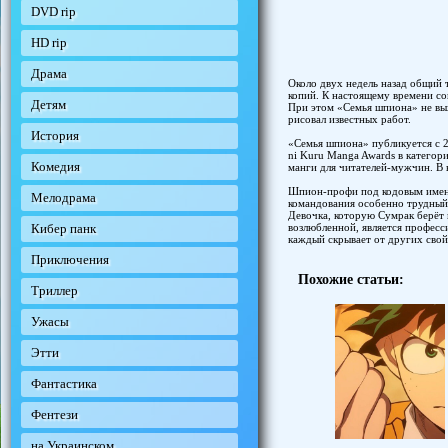
DVD rip
HD rip
Драма
Около двух недель назад общий
копий. К настоящему времени со
Детям
При этом «Семья шпиона» не вых
рисовал известных работ.
История
«Семья шпиона» публикуется с 2
ni Kuru Manga Awards в категори
Комедия
манги для читателей-мужчин. В 
Шпион-профи под кодовым имене
Мелодрама
командования особенно трудный 
Девочка, которую Сумрак берёт 
возлюбленной, является професс
Кибер панк
каждый скрывает от других свой 
Приключения
Похожие статьи:
Триллер
Ужасы
Этти
Фантастика
Фентези
на Украинском