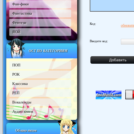
Фан-фики
Фантастика
Фентези
Код:
обновить
ЯОЙ
Введите код:
ОСТ ПО КАТЕГОРИЯМ
ПОП
РОК
Классика
РЕП
Вокалоиды
Аудио книги
Облако тегов