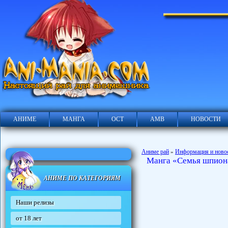
АНИМЕ
МАНГА
ОСТ
АМВ
НОВОСТИ
Аниме рай
Информация и ново
»
Манга «Семья шпиона
АНИМЕ ПО КАТЕГОРИЯМ
Наши релизы
от 18 лет