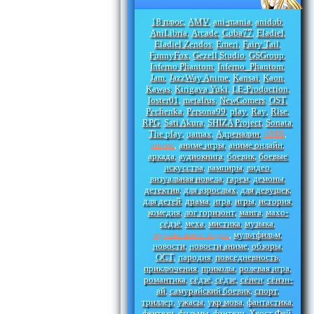
18 плюс
AMV
ani-mania
anidub
,
,
,
,
AniLibria
Arcade
Cuba77
Eladiel
,
,
,
,
Eladiel Zendos
Emeri
Fairy Tail
,
,
,
FunnyFox
Gezell Studio
GSGroup
,
,
,
Inferno Phantom
Inferno_Phantom
,
,
Jam
JazzWay Anime
Kansai
Kaon
,
,
,
,
Kawas
Kirigava Yuki
LE-Production
,
,
,
loster01
metalrus
NewComers
OST
,
,
,
,
Pechenka
Persona99
play
Ray
Rise
,
,
,
,
,
RPG
Sati Akura
SHIZA Project
Sonata
,
,
,
,
The play
uamax
Адреналин
АМВ
,
,
,
,
аниме
аниме игры
аниме онлайн
,
,
,
аркада
аудиокнига
боевик
боевые
,
,
,
искусства
вампиры
видео
,
,
,
визуальная новела
гарем
демоны
,
,
,
детектив
для взрослых
для девушек
,
,
,
для детей
драма
игра
игры
история
,
,
,
,
,
комедия
лог горизонт
манга
махо-
,
,
,
сёдзё
меха
мистика
музыка
,
,
,
,
музыкальное видео
мультфильм
,
,
новости
новости аниме
обзоры
,
,
,
ОСТ
пародия
повседневность
,
,
,
приключения
приколы
ролевая игра
,
,
,
романтика
сёдзё
сёдзе
сёнен
сёнэн-
,
,
,
,
ай
самурайский боевик
спорт
,
,
,
триллер
ужасы
укр мова
фантастика
,
,
,
,
фентези
фильмы
фэнтези
Хвост Фей
,
,
,
,