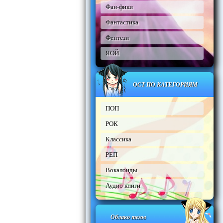
Фан-фики
Фантастика
Фентези
ЯОЙ
ОСТ ПО КАТЕГОРИЯМ
ПОП
РОК
Классика
РЕП
Вокалоиды
Аудио книги
Облако тегов