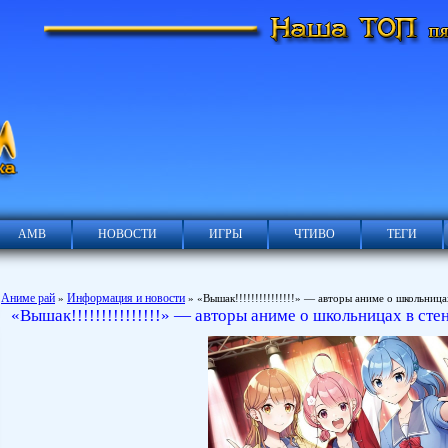
АМВ
НОВОСТИ
ИГРЫ
ЧТИВО
ТЕГИ
Аниме рай
Информация и новости
»
» «Вышак!!!!!!!!!!!!!!!» — авторы аниме о школьница
«Вышак!!!!!!!!!!!!!!!» — авторы аниме о школьницах в сте