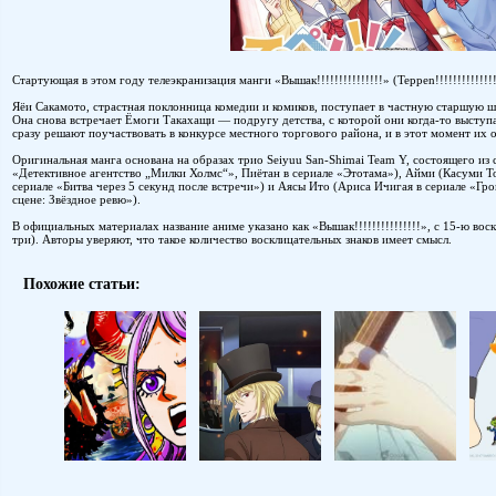
Стартующая в этом году телеэкранизация манги «Вышак!!!!!!!!!!!!!!!» (Teppen!!!!!!!!!!!!
Яёи Сакамото, страстная поклонница комедии и комиков, поступает в частную старшую ш
Она снова встречает Ёмоги Такахащи — подругу детства, с которой они когда-то высту
сразу решают поучаствовать в конкурсе местного торгового района, и в этот момент их 
Оригинальная манга основана на образах трио Seiyuu San-Shimai Team Y, состоящего из 
«Детективное агентство „Милки Холмс“», Пиётан в сериале «Этотама»), Айми (Касуми Т
сериале «Битва через 5 секунд после встречи») и Аясы Ито (Ариса Ичигая в сериале «Гр
сцене: Звёздное ревю»).
В официальных материалах название аниме указано как «Вышак!!!!!!!!!!!!!!!», с 15-ю вос
три). Авторы уверяют, что такое количество восклицательных знаков имеет смысл.
Похожие статьи: