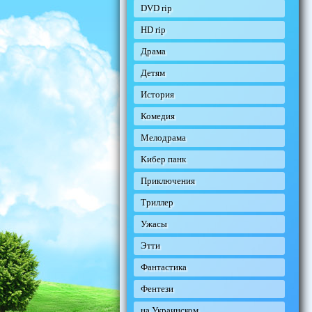
DVD rip
HD rip
Драма
Детям
История
Комедия
Мелодрама
Кибер панк
Приключения
Триллер
Ужасы
Этти
Фантастика
Фентези
на Украинском