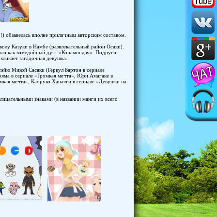
!!!) обзавелась вполне приличным авторским составом.
колу Казуки в Намбе (развлекательный район Осаки).
пали как комедийный дуэт «Конамондзу». Подруги
окликает загадочная девушка.
сэйю Микой Сасаки (Геркул Бартон в сериале
ояма в сериале «Громкая мечта», Юри Амагаке в
омкая мечта», Каоруко Ханаяги в сериале «Девушки на
клицательными знаками (в названии манги их всего