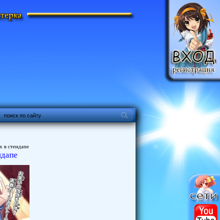
х в стендапе
ндапе