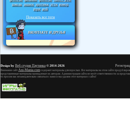
школа
экшен
эротика
этти
юмор
,
,
,
,
,
юри
яой
,
Показать все теги
ВКОНТАКТЕ И ДРУЗЬЯ
Веб студия Паутинка
Регистрац
Design by
© 2014-2026
Ani-Mania.com
Внимание сайт
содержит материалы для взрослых. Все материалы на этом сайте продублиров
представленные материалы принадлежат их авторам. Администрация сайта не несёт ответственности за представ
то просим вас незамедлительно связаться с нами и мы удалим этот материал с сайта!