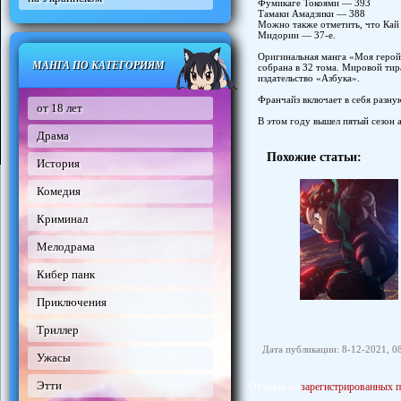
Фумикаге Токоями — 393
Тамаки Амадзики — 388
Можно также отметить, что Кай 
Мидории — 37-е.
Оригинальная манга «Моя геройс
МАНГА ПО КАТЕГОРИЯМ
собрана в 32 тома. Мировой ти
издательство «Азбука».
Франчайз включает в себя разную
от 18 лет
В этом году вышел пятый сезон 
Драма
Похожие статьи:
История
Комедия
Криминал
Мелодрама
Кибер панк
Приключения
Триллер
Дата публикации: 8-12-2021, 0
Ужасы
Этти
Отзывы от
зарегистрированных п