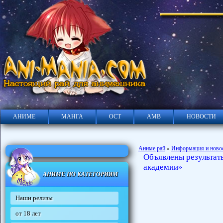
АНИМЕ
МАНГА
ОСТ
АМВ
НОВОСТИ
Аниме рай
Информация и ново
»
Объявлены результат
академии»
АНИМЕ ПО КАТЕГОРИЯМ
Наши релизы
от 18 лет