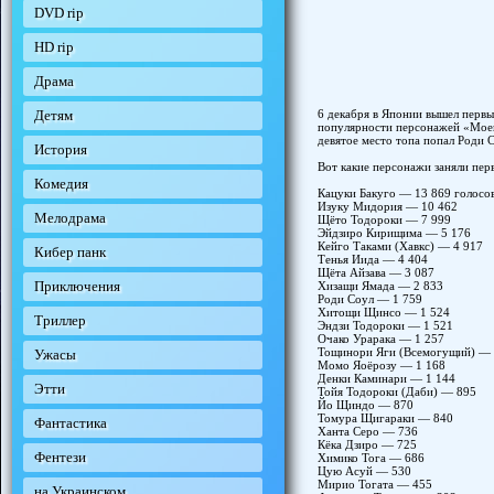
DVD rip
HD rip
Драма
6 декабря в Японии вышел первы
Детям
популярности персонажей «Моей 
девятое место топа попал Роди 
История
Вот какие персонажи заняли перв
Комедия
Кацуки Бакуго — 13 869 голосо
Изуку Мидория — 10 462
Мелодрама
Щёто Тодороки — 7 999
Эйдзиро Кирищима — 5 176
Кейго Таками (Хавкс) — 4 917
Кибер панк
Тенья Иида — 4 404
Щёта Айзава — 3 087
Приключения
Хизащи Ямада — 2 833
Роди Соул — 1 759
Хитощи Щинсо — 1 524
Триллер
Эндзи Тодороки — 1 521
Очако Урарака — 1 257
Тощинори Яги (Всемогущий) — 
Ужасы
Момо Яоёрозу — 1 168
Денки Каминари — 1 144
Этти
Тойя Тодороки (Даби) — 895
Йо Щиндо — 870
Томура Щигараки — 840
Фантастика
Ханта Серо — 736
Кёка Дзиро — 725
Фентези
Химико Тога — 686
Цую Асуй — 530
Мирио Тогата — 455
на Украинском