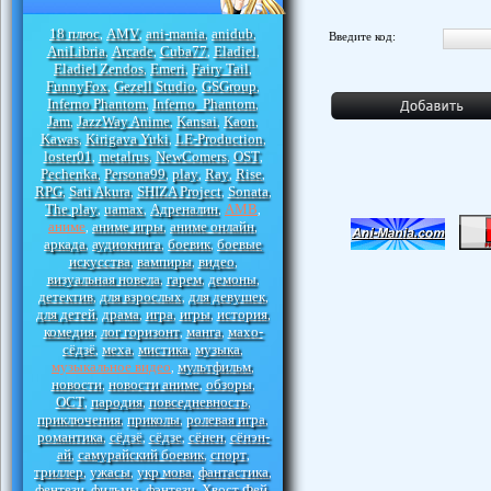
18 плюс
AMV
ani-mania
anidub
,
,
,
,
Введите код:
AniLibria
Arcade
Cuba77
Eladiel
,
,
,
,
Eladiel Zendos
Emeri
Fairy Tail
,
,
,
FunnyFox
Gezell Studio
GSGroup
,
,
,
Inferno Phantom
Inferno_Phantom
,
,
Jam
JazzWay Anime
Kansai
Kaon
,
,
,
,
Kawas
Kirigava Yuki
LE-Production
,
,
,
loster01
metalrus
NewComers
OST
,
,
,
,
Pechenka
Persona99
play
Ray
Rise
,
,
,
,
,
RPG
Sati Akura
SHIZA Project
Sonata
,
,
,
,
The play
uamax
Адреналин
АМВ
,
,
,
,
аниме
аниме игры
аниме онлайн
,
,
,
аркада
аудиокнига
боевик
боевые
,
,
,
искусства
вампиры
видео
,
,
,
визуальная новела
гарем
демоны
,
,
,
детектив
для взрослых
для девушек
,
,
,
для детей
драма
игра
игры
история
,
,
,
,
,
комедия
лог горизонт
манга
махо-
,
,
,
сёдзё
меха
мистика
музыка
,
,
,
,
музыкальное видео
мультфильм
,
,
новости
новости аниме
обзоры
,
,
,
ОСТ
пародия
повседневность
,
,
,
приключения
приколы
ролевая игра
,
,
,
романтика
сёдзё
сёдзе
сёнен
сёнэн-
,
,
,
,
ай
самурайский боевик
спорт
,
,
,
триллер
ужасы
укр мова
фантастика
,
,
,
,
фентези
фильмы
фэнтези
Хвост Фей
,
,
,
,