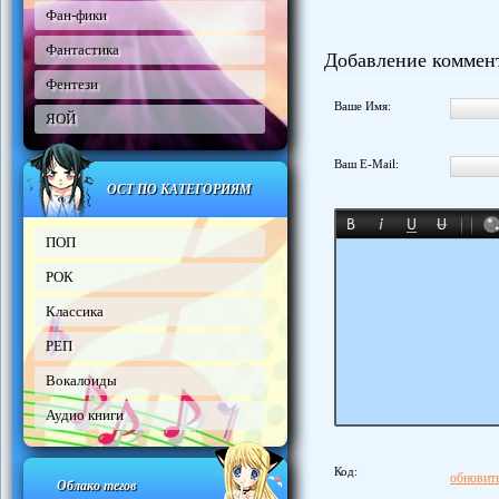
Фан-фики
Фантастика
Добавление коммен
Фентези
Ваше Имя:
ЯОЙ
Ваш E-Mail:
ОСТ ПО КАТЕГОРИЯМ
ПОП
РОК
Классика
РЕП
Вокалоиды
Аудио книги
Код:
обновить
Облако тегов