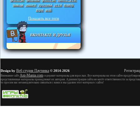
школа
экшен
эротика
этти
юмор
,
,
,
,
,
юри
яой
,
Показать все теги
ВКОНТАКТЕ И ДРУЗЬЯ
Веб студия Паутинка
Регистрац
Design by
© 2014-2026
Ani-Mania.com
Внимание сайт
содержит материалы для взрослых. Все материалы на этом сайте продублиров
представленные материалы принадлежат их авторам. Администрация сайта не несёт ответственности за представ
то просим вас незамедлительно связаться с нами и мы удалим этот материал с сайта!