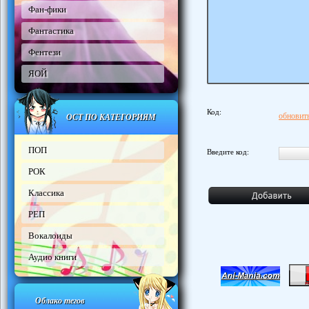
Фан-фики
Фантастика
Фентези
ЯОЙ
Код:
обновить
ОСТ ПО КАТЕГОРИЯМ
ПОП
Введите код:
РОК
Классика
РЕП
Вокалоиды
Аудио книги
Облако тегов