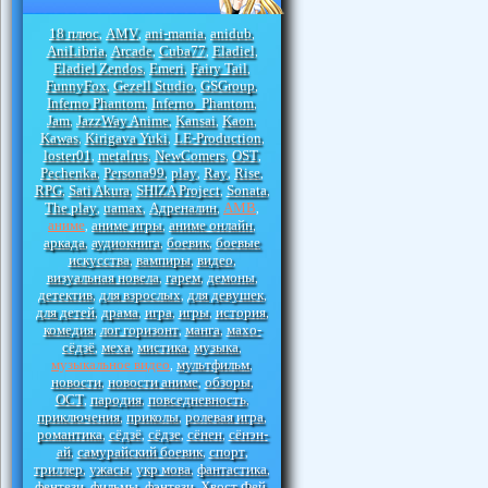
18 плюс
AMV
ani-mania
anidub
,
,
,
,
AniLibria
Arcade
Cuba77
Eladiel
,
,
,
,
Eladiel Zendos
Emeri
Fairy Tail
,
,
,
FunnyFox
Gezell Studio
GSGroup
,
,
,
Inferno Phantom
Inferno_Phantom
,
,
Jam
JazzWay Anime
Kansai
Kaon
,
,
,
,
Kawas
Kirigava Yuki
LE-Production
,
,
,
loster01
metalrus
NewComers
OST
,
,
,
,
Pechenka
Persona99
play
Ray
Rise
,
,
,
,
,
RPG
Sati Akura
SHIZA Project
Sonata
,
,
,
,
The play
uamax
Адреналин
АМВ
,
,
,
,
аниме
аниме игры
аниме онлайн
,
,
,
аркада
аудиокнига
боевик
боевые
,
,
,
искусства
вампиры
видео
,
,
,
визуальная новела
гарем
демоны
,
,
,
детектив
для взрослых
для девушек
,
,
,
для детей
драма
игра
игры
история
,
,
,
,
,
комедия
лог горизонт
манга
махо-
,
,
,
сёдзё
меха
мистика
музыка
,
,
,
,
музыкальное видео
мультфильм
,
,
новости
новости аниме
обзоры
,
,
,
ОСТ
пародия
повседневность
,
,
,
приключения
приколы
ролевая игра
,
,
,
романтика
сёдзё
сёдзе
сёнен
сёнэн-
,
,
,
,
ай
самурайский боевик
спорт
,
,
,
триллер
ужасы
укр мова
фантастика
,
,
,
,
фентези
фильмы
фэнтези
Хвост Фей
,
,
,
,