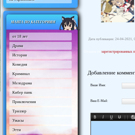
МАНГА ПО КАТЕГОРИЯМ
от 18 лет
Дата публикации: 24-04-2021, 
Драма
Отзывы от
зарегистрированных п
История
Комедия
Добавление коммен
Криминал
Мелодрама
Ваше Имя:
Кибер панк
Ваш E-Mail:
Приключения
Триллер
Ужасы
Этти