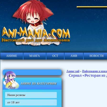
АНИМЕ
МАНГА
ОСТ
АМВ
НОВОСТИ
Аниме рай
Информация и ново
»
Сериал «Ресторан из
АНИМЕ ПО КАТЕГОРИЯМ
Наши релизы
от 18 лет