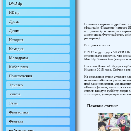
DVD rip
HD rip
Драма
Появились первые подробности 
(франчайз «Покемон») вместо S
Детям
вот режиссёр и сценарист перво
аниме снова будут работать сэй
ресторана).
История
Исходная новость:
Комедия
В 2017 году студия SILVER LINK
спустя стало известно, что сер
Мелодрама
Monthly Shonen Ace (выпуск за и
Писатель Дзюнпей Инузука публи
Кибер панк
Инами с 2015 года. Сейчас в се
Приключения
На цокольном этаже углового зд
названием «Кошкин ресторан запа
изображению кошки, украшающем
Триллер
«Некои» (в него, несмотря на на
секрет: каждую субботу двери р
Ужасы
того мира», угощающиеся яствам
Этти
Похожие статьи:
Фантастика
Фентези
на Украинском