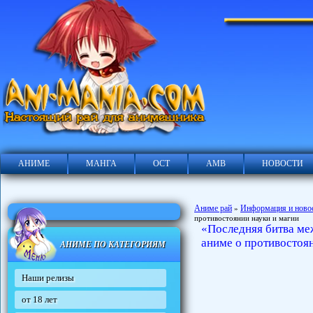
АНИМЕ
МАНГА
ОСТ
АМВ
НОВОСТИ
Аниме рай
Информация и ново
»
противостоянии науки и магии
«Последняя битва ме
аниме о противостоян
АНИМЕ ПО КАТЕГОРИЯМ
Наши релизы
от 18 лет