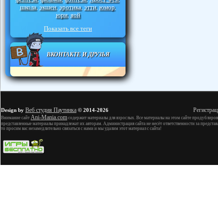
школа
экшен
эротика
этти
юмор
,
,
,
,
,
юри
яой
,
Показать все теги
ВКОНТАКТЕ И ДРУЗЬЯ
Веб студия Паутинка
Регистрац
Design by
© 2014-2026
Ani-Mania.com
Внимание сайт
содержит материалы для взрослых. Все материалы на этом сайте продублиров
представленные материалы принадлежат их авторам. Администрация сайта не несёт ответственности за представ
то просим вас незамедлительно связаться с нами и мы удалим этот материал с сайта!