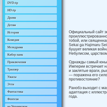
DVD rip
HD rip
Драма
Детям
Официальный сайт эк
История
проиллюстрированно
Комедия
тобой, или священная
Sekai ga Hajimaru Se
Мелодрама
бушует великая вой
Небулисом, царство
Кибер панк
Однажды самый юный
Приключения
Империи встречает н
Триллер
и заклятые враги, ры
— поражена его сило
Ужасы
противостояние?
Этти
Ранобэ выходит с мая
Фантастика
адаптация с иллюстр
года.
Фентези
на Украинском