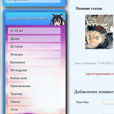
Похожие статьи:
МАНГА ПО КАТЕГОРИЯМ
от 18 лет
Драма
История
Комедия
Криминал
Дата публикации: 17-04-2020, 
Мелодрама
Отзывы от
зарегистрированных п
Кибер панк
Приключения
Добавление коммен
Триллер
Ужасы
Ваше Имя:
Этти