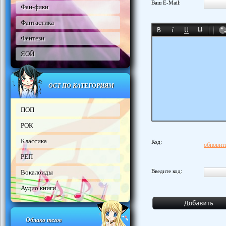
Ваш E-Mail:
Фан-фики
Фантастика
Фентези
ЯОЙ
ОСТ ПО КАТЕГОРИЯМ
ПОП
РОК
Классика
Код:
обновить
РЕП
Введите код:
Вокалоиды
Аудио книги
Облако тегов