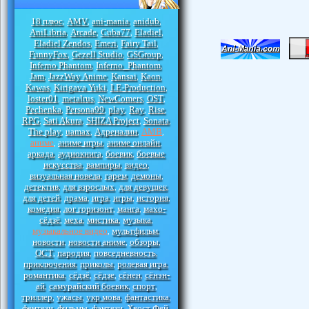
18 плюс
AMV
ani-mania
anidub
,
,
,
,
AniLibria
Arcade
Cuba77
Eladiel
,
,
,
,
Eladiel Zendos
Emeri
Fairy Tail
,
,
,
FunnyFox
Gezell Studio
GSGroup
,
,
,
Inferno Phantom
Inferno_Phantom
,
,
Jam
JazzWay Anime
Kansai
Kaon
,
,
,
,
Kawas
Kirigava Yuki
LE-Production
,
,
,
loster01
metalrus
NewComers
OST
,
,
,
,
Pechenka
Persona99
play
Ray
Rise
,
,
,
,
,
RPG
Sati Akura
SHIZA Project
Sonata
,
,
,
,
The play
uamax
Адреналин
АМВ
,
,
,
,
аниме
аниме игры
аниме онлайн
,
,
,
аркада
аудиокнига
боевик
боевые
,
,
,
искусства
вампиры
видео
,
,
,
визуальная новела
гарем
демоны
,
,
,
детектив
для взрослых
для девушек
,
,
,
для детей
драма
игра
игры
история
,
,
,
,
,
комедия
лог горизонт
манга
махо-
,
,
,
сёдзё
меха
мистика
музыка
,
,
,
,
музыкальное видео
мультфильм
,
,
новости
новости аниме
обзоры
,
,
,
ОСТ
пародия
повседневность
,
,
,
приключения
приколы
ролевая игра
,
,
,
романтика
сёдзё
сёдзе
сёнен
сёнэн-
,
,
,
,
ай
самурайский боевик
спорт
,
,
,
триллер
ужасы
укр мова
фантастика
,
,
,
,
фентези
фильмы
фэнтези
Хвост Фей
,
,
,
,