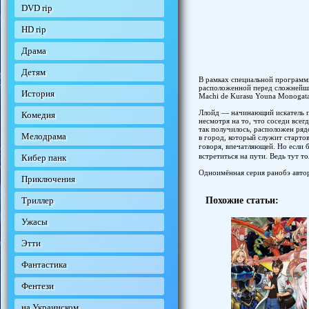
DVD rip
HD rip
Драма
Детям
В рамках специальной программы
расположенной перед сложнейшим
История
Machi de Kurasu Youna Monogatar
Ллойд — начинающий искатель пр
Комедия
несмотря на то, что соседи всег
так получилось, расположен рядо
Мелодрама
в город, который служит старто
говоря, впечатляющей. Но если 
встретиться на пути. Ведь тут т
Кибер панк
Одноимённая серия ранобэ автор
Приключения
Триллер
Похожие статьи:
Ужасы
Этти
Фантастика
Фентези
на Украинском