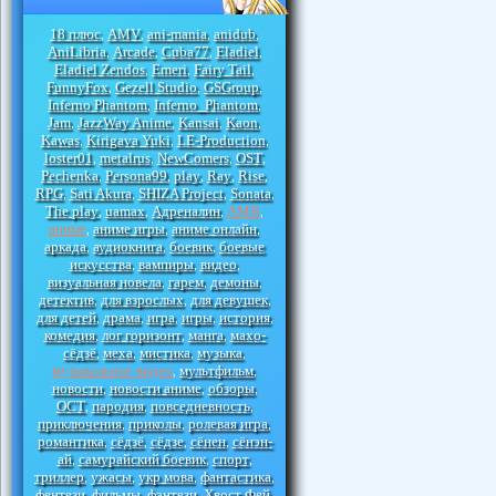
18 плюс
AMV
ani-mania
anidub
,
,
,
,
AniLibria
Arcade
Cuba77
Eladiel
,
,
,
,
Eladiel Zendos
Emeri
Fairy Tail
,
,
,
FunnyFox
Gezell Studio
GSGroup
,
,
,
Inferno Phantom
Inferno_Phantom
,
,
Jam
JazzWay Anime
Kansai
Kaon
,
,
,
,
Kawas
Kirigava Yuki
LE-Production
,
,
,
loster01
metalrus
NewComers
OST
,
,
,
,
Pechenka
Persona99
play
Ray
Rise
,
,
,
,
,
RPG
Sati Akura
SHIZA Project
Sonata
,
,
,
,
The play
uamax
Адреналин
АМВ
,
,
,
,
аниме
аниме игры
аниме онлайн
,
,
,
аркада
аудиокнига
боевик
боевые
,
,
,
искусства
вампиры
видео
,
,
,
визуальная новела
гарем
демоны
,
,
,
детектив
для взрослых
для девушек
,
,
,
для детей
драма
игра
игры
история
,
,
,
,
,
комедия
лог горизонт
манга
махо-
,
,
,
сёдзё
меха
мистика
музыка
,
,
,
,
музыкальное видео
мультфильм
,
,
новости
новости аниме
обзоры
,
,
,
ОСТ
пародия
повседневность
,
,
,
приключения
приколы
ролевая игра
,
,
,
романтика
сёдзё
сёдзе
сёнен
сёнэн-
,
,
,
,
ай
самурайский боевик
спорт
,
,
,
триллер
ужасы
укр мова
фантастика
,
,
,
,
фентези
фильмы
фэнтези
Хвост Фей
,
,
,
,