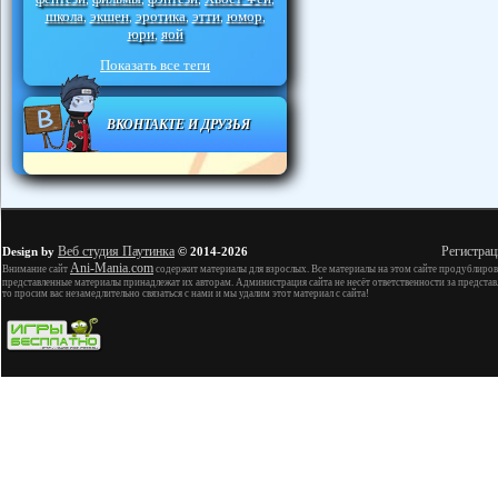
школа
экшен
эротика
этти
юмор
,
,
,
,
,
юри
яой
,
Показать все теги
ВКОНТАКТЕ И ДРУЗЬЯ
Веб студия Паутинка
Регистрац
Design by
© 2014-2026
Ani-Mania.com
Внимание сайт
содержит материалы для взрослых. Все материалы на этом сайте продублиров
представленные материалы принадлежат их авторам. Администрация сайта не несёт ответственности за представ
то просим вас незамедлительно связаться с нами и мы удалим этот материал с сайта!