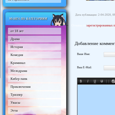
Дата публикации: 2-04-2020, 0
МАНГА ПО КАТЕГОРИЯМ
Отзывы от
зарегистрированных п
от 18 лет
Драма
Добавление коммен
История
Ваше Имя:
Комедия
Криминал
Ваш E-Mail:
Мелодрама
Кибер панк
Приключения
Триллер
Ужасы
Этти