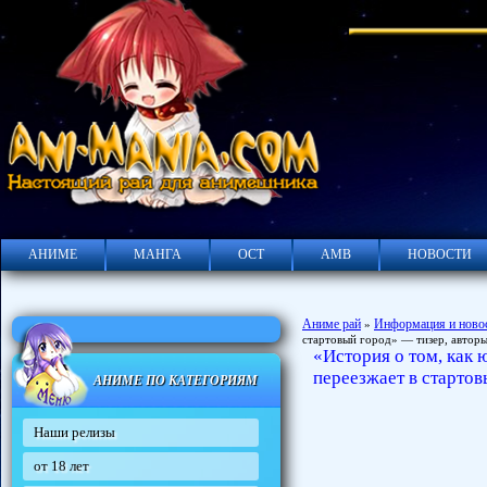
АНИМЕ
МАНГА
ОСТ
АМВ
НОВОСТИ
Аниме рай
Информация и ново
»
стартовый город» — тизер, авторы
«История о том, как
переезжает в стартов
АНИМЕ ПО КАТЕГОРИЯМ
Наши релизы
от 18 лет