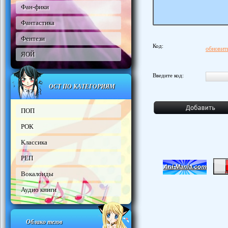
Фан-фики
Фантастика
Фентези
Код:
обновить
ЯОЙ
Введите код:
ОСТ ПО КАТЕГОРИЯМ
ПОП
РОК
Классика
РЕП
Вокалоиды
Аудио книги
Облако тегов