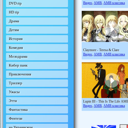
Видео
АМВ
АМВ классика
DVD rip
,
,
HD rip
Драма
Детям
История
Комедия
Claymore - Teresa & Clare
Видео
АМВ
АМВ классика
,
,
Мелодрама
Кибер панк
Приключения
Триллер
Ужасы
Этти
Lupin III - This Is The Life АМ
Видео
АМВ
АМВ классика
,
,
Фантастика
Фентези
на Украинском