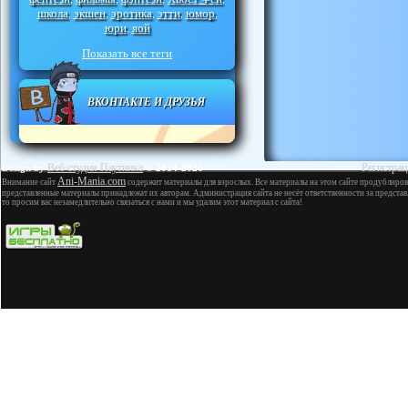
школа
экшен
эротика
этти
юмор
,
,
,
,
,
юри
яой
,
Показать все теги
ВКОНТАКТЕ И ДРУЗЬЯ
Веб студия Паутинка
Регистрац
Design by
© 2014-2026
Ani-Mania.com
Внимание сайт
содержит материалы для взрослых. Все материалы на этом сайте продублиров
представленные материалы принадлежат их авторам. Администрация сайта не несёт ответственности за представ
то просим вас незамедлительно связаться с нами и мы удалим этот материал с сайта!