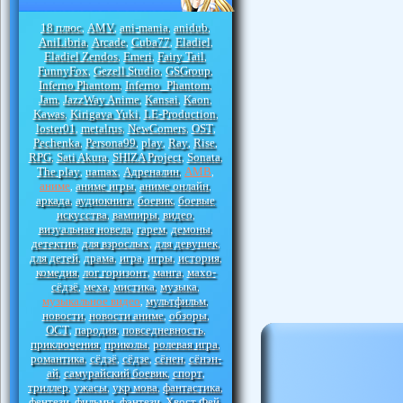
18 плюс
AMV
ani-mania
anidub
,
,
,
,
AniLibria
Arcade
Cuba77
Eladiel
,
,
,
,
Eladiel Zendos
Emeri
Fairy Tail
,
,
,
FunnyFox
Gezell Studio
GSGroup
,
,
,
Inferno Phantom
Inferno_Phantom
,
,
Jam
JazzWay Anime
Kansai
Kaon
,
,
,
,
Kawas
Kirigava Yuki
LE-Production
,
,
,
loster01
metalrus
NewComers
OST
,
,
,
,
Pechenka
Persona99
play
Ray
Rise
,
,
,
,
,
RPG
Sati Akura
SHIZA Project
Sonata
,
,
,
,
The play
uamax
Адреналин
АМВ
,
,
,
,
аниме
аниме игры
аниме онлайн
,
,
,
аркада
аудиокнига
боевик
боевые
,
,
,
искусства
вампиры
видео
,
,
,
визуальная новела
гарем
демоны
,
,
,
детектив
для взрослых
для девушек
,
,
,
для детей
драма
игра
игры
история
,
,
,
,
,
комедия
лог горизонт
манга
махо-
,
,
,
сёдзё
меха
мистика
музыка
,
,
,
,
музыкальное видео
мультфильм
,
,
новости
новости аниме
обзоры
,
,
,
ОСТ
пародия
повседневность
,
,
,
приключения
приколы
ролевая игра
,
,
,
романтика
сёдзё
сёдзе
сёнен
сёнэн-
,
,
,
,
ай
самурайский боевик
спорт
,
,
,
триллер
ужасы
укр мова
фантастика
,
,
,
,
фентези
фильмы
фэнтези
Хвост Фей
,
,
,
,