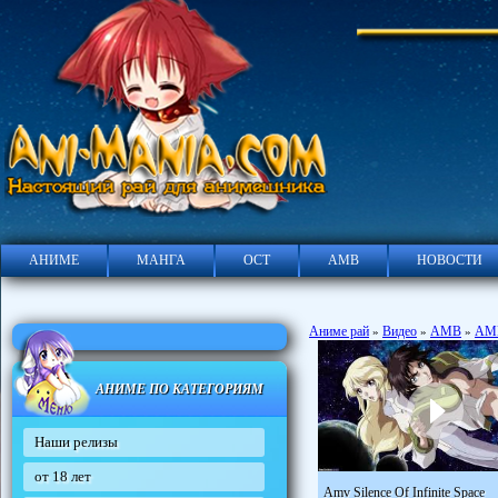
АНИМЕ
МАНГА
ОСТ
АМВ
НОВОСТИ
Аниме рай
Видео
АМВ
АМВ
»
»
»
АНИМЕ ПО КАТЕГОРИЯМ
Наши релизы
от 18 лет
Amv Silence Of Infinite Space