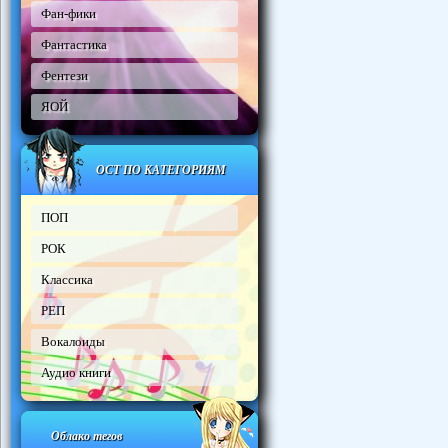
Фан-фики
Фантастика
Фентези
ЯОЙ
ОСТ ПО КАТЕГОРИЯМ
ПОП
РОК
Классика
РЕП
Вокалоиды
Аудио книги
Облако тегов