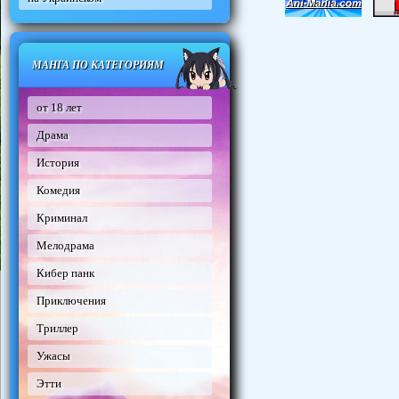
МАНГА ПО КАТЕГОРИЯМ
от 18 лет
Драма
История
Комедия
Криминал
Мелодрама
Кибер панк
Приключения
Триллер
Ужасы
Этти