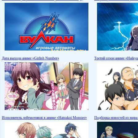
Дата выхода аниме «Girlish Number»
Третий сезон аниме «Haikyu
Исполнитель лейтмотивов в аниме «Hatsukoi Monster»
Подборка новостей из мира