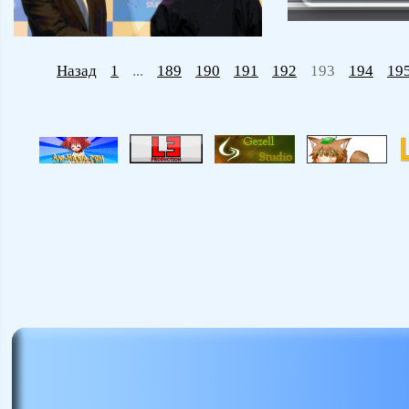
Назад
1
...
189
190
191
192
193
194
19