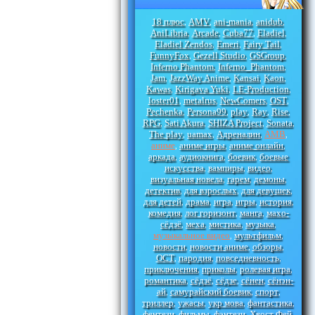
18 плюс
AMV
ani-mania
anidub
,
,
,
,
AniLibria
Arcade
Cuba77
Eladiel
,
,
,
,
Eladiel Zendos
Emeri
Fairy Tail
,
,
,
FunnyFox
Gezell Studio
GSGroup
,
,
,
Inferno Phantom
Inferno_Phantom
,
,
Jam
JazzWay Anime
Kansai
Kaon
,
,
,
,
Kawas
Kirigava Yuki
LE-Production
,
,
,
loster01
metalrus
NewComers
OST
,
,
,
,
Pechenka
Persona99
play
Ray
Rise
,
,
,
,
,
RPG
Sati Akura
SHIZA Project
Sonata
,
,
,
,
The play
uamax
Адреналин
АМВ
,
,
,
,
аниме
аниме игры
аниме онлайн
,
,
,
аркада
аудиокнига
боевик
боевые
,
,
,
искусства
вампиры
видео
,
,
,
визуальная новела
гарем
демоны
,
,
,
детектив
для взрослых
для девушек
,
,
,
для детей
драма
игра
игры
история
,
,
,
,
,
комедия
лог горизонт
манга
махо-
,
,
,
сёдзё
меха
мистика
музыка
,
,
,
,
музыкальное видео
мультфильм
,
,
новости
новости аниме
обзоры
,
,
,
ОСТ
пародия
повседневность
,
,
,
приключения
приколы
ролевая игра
,
,
,
романтика
сёдзё
сёдзе
сёнен
сёнэн-
,
,
,
,
ай
самурайский боевик
спорт
,
,
,
триллер
ужасы
укр мова
фантастика
,
,
,
,
фентези
фильмы
фэнтези
Хвост Фей
,
,
,
,