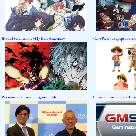
Второй сезон аниме «My Hero Academia»
«One Piece» за здоровое пит
Рекламные ролики от студии Ghibli
Новое интернет казино Gami