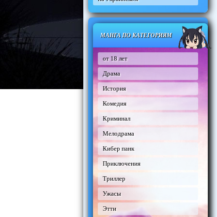
МАНГА ПО КАТЕГОРИЯМ
от 18 лет
Драма
История
Комедия
Криминал
Мелодрама
Кибер панк
Приключения
Триллер
Ужасы
Этти