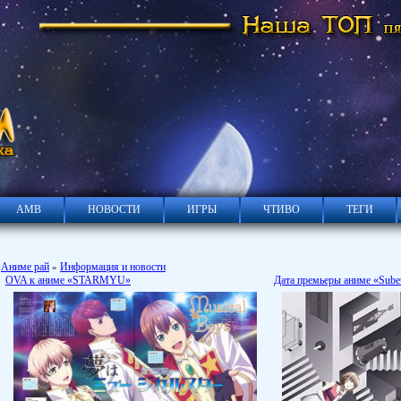
АМВ
НОВОСТИ
ИГРЫ
ЧТИВО
ТЕГИ
Аниме рай
Информация и новости
»
OVA к аниме «STARMYU»
Дата премьеры аниме «Subet