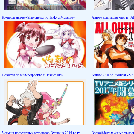
Команда аниме «Shakunetsu no Takkyu Musume»
Аниме-адаптация манги «A
Новости об аниме-проекте «Classicaloid»
Аниме «Ao no Exorcist -2»!
5 самых популярных автоматов Вулкан в 2016 году
Второй фильм аниме-трилог