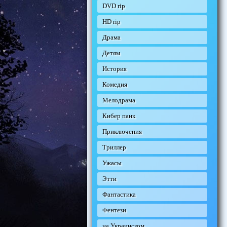
DVD rip
HD rip
Драма
Детям
История
Комедия
Мелодрама
Кибер панк
Приключения
Триллер
Ужасы
Этти
Фантастика
Фентези
на Украинском