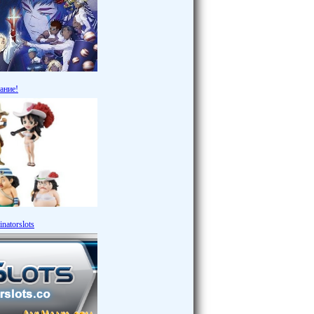
ание!
natorslots