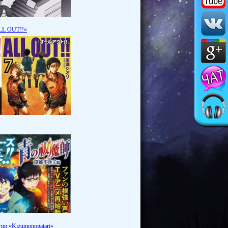
LL OUT!!»
ии «Kizumonogatari»