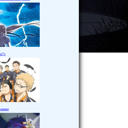
u!!»
 аниме