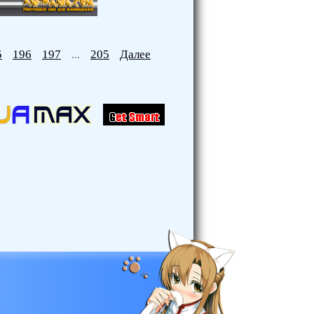
5
196
197
...
205
Далее