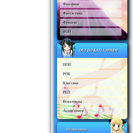
Фан-фики
Фантастика
Фентези
ЯОЙ
ОСТ ПО КАТЕГОРИЯМ
ПОП
РОК
Классика
РЕП
Вокалоиды
Аудио книги
Облако тегов