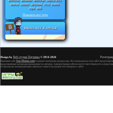
школа
экшен
эротика
этти
юмор
,
,
,
,
,
юри
яой
,
Показать все теги
ВКОНТАКТЕ И ДРУЗЬЯ
Веб студия Паутинка
Регистрац
Design by
© 2014-2026
Ani-Mania.com
Внимание сайт
содержит материалы для взрослых. Все материалы на этом сайте продублиров
представленные материалы принадлежат их авторам. Администрация сайта не несёт ответственности за представ
то просим вас незамедлительно связаться с нами и мы удалим этот материал с сайта!