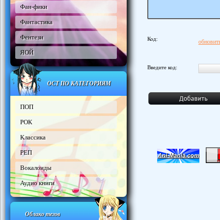
Фан-фики
Фантастика
Фентези
Код:
обновить
ЯОЙ
Введите код:
ОСТ ПО КАТЕГОРИЯМ
ПОП
РОК
Классика
РЕП
Вокалоиды
Аудио книги
Облако тегов