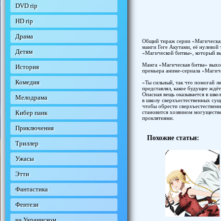
DVD rip
HD rip
Драма
Общий тираж серии «Магическая 
манги Геге Акутами, её нулевой
Детям
«Магической битвы», который вы
Манга «Магическая битва» выход
История
премьера аниме-сериала «Магич
Комедия
«Ты сильный, так что помогай л
представлял, какое будущее ждё
Опасная вещь оказывается в шко
Мелодрама
в школу сверхъестественных сущ
чтобы обрести сверхъестественн
становится хозяином могуществе
Кибер панк
проклятиями.
Приключения
Похожие статьи:
Триллер
Ужасы
Этти
Фантастика
Фентези
на Украинском