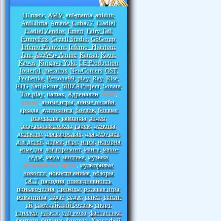
18 плюс
AMV
ani-mania
anidub
,
,
,
,
AniLibria
Arcade
Cuba77
Eladiel
,
,
,
,
Eladiel Zendos
Emeri
Fairy Tail
,
,
,
FunnyFox
Gezell Studio
GSGroup
,
,
,
Inferno Phantom
Inferno_Phantom
,
,
Jam
JazzWay Anime
Kansai
Kaon
,
,
,
,
Kawas
Kirigava Yuki
LE-Production
,
,
,
loster01
metalrus
NewComers
OST
,
,
,
,
Pechenka
Persona99
play
Ray
Rise
,
,
,
,
,
RPG
Sati Akura
SHIZA Project
Sonata
,
,
,
,
The play
uamax
Адреналин
АМВ
,
,
,
,
аниме
аниме игры
аниме онлайн
,
,
,
аркада
аудиокнига
боевик
боевые
,
,
,
искусства
вампиры
видео
,
,
,
визуальная новела
гарем
демоны
,
,
,
детектив
для взрослых
для девушек
,
,
,
для детей
драма
игра
игры
история
,
,
,
,
,
комедия
лог горизонт
манга
махо-
,
,
,
сёдзё
меха
мистика
музыка
,
,
,
,
музыкальное видео
мультфильм
,
,
новости
новости аниме
обзоры
,
,
,
ОСТ
пародия
повседневность
,
,
,
приключения
приколы
ролевая игра
,
,
,
романтика
сёдзё
сёдзе
сёнен
сёнэн-
,
,
,
,
ай
самурайский боевик
спорт
,
,
,
триллер
ужасы
укр мова
фантастика
,
,
,
,
фентези
фильмы
фэнтези
Хвост Фей
,
,
,
,