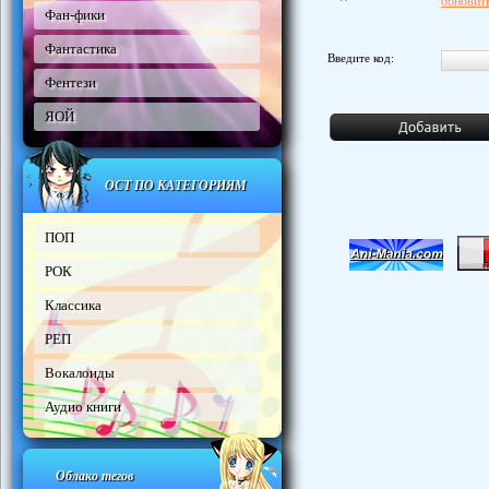
обновить
Фан-фики
Фантастика
Введите код:
Фентези
ЯОЙ
ОСТ ПО КАТЕГОРИЯМ
ПОП
РОК
Классика
РЕП
Вокалоиды
Аудио книги
Облако тегов