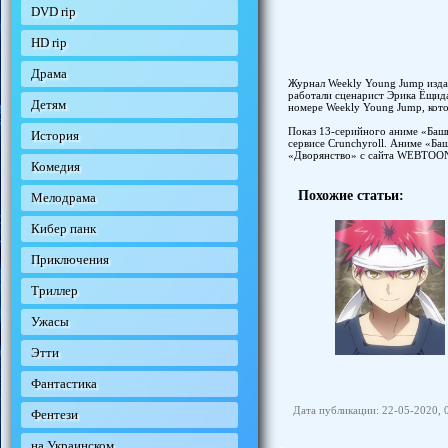
DVD rip
HD rip
Драма
Журнал Weekly Young Jump издат
работали сценарист Эрика Ёщида
Детям
номере Weekly Young Jump, кото
Показ 13-серийного аниме «Башня
История
сервисе Crunchyroll. Аниме «Баш
«Дворянство» с сайта WEBTOO
Комедия
Похожие статьи:
Мелодрама
Кибер панк
Приключения
Триллер
Ужасы
Этти
Фантастика
Дата публикации: 22-05-2020, 
Фентези
на Украинском