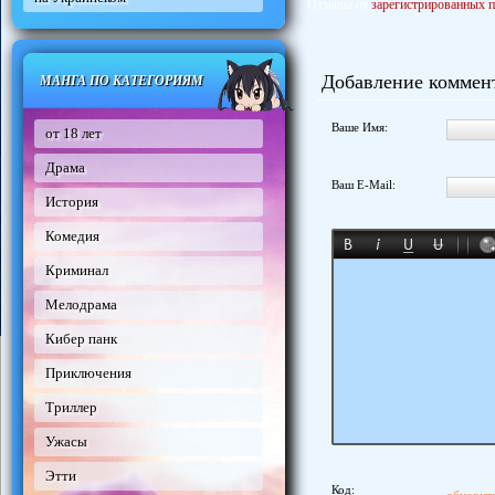
Отзывы от
зарегистрированных п
Добавление коммен
МАНГА ПО КАТЕГОРИЯМ
Ваше Имя:
от 18 лет
Драма
Ваш E-Mail:
История
Комедия
Криминал
Мелодрама
Кибер панк
Приключения
Триллер
Ужасы
Этти
Код: