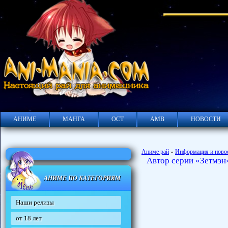
АНИМЕ
МАНГА
ОСТ
АМВ
НОВОСТИ
Аниме рай
Информация и ново
»
Автор серии «Зетмэн
АНИМЕ ПО КАТЕГОРИЯМ
Наши релизы
от 18 лет