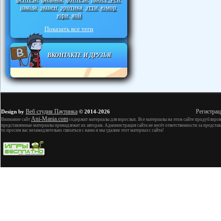
школа
экшен
эротика
этти
юмор
,
,
,
,
,
юри
яой
,
Показать все теги
ВКОНТАКТЕ И ДРУЗЬЯ
Веб студия Паутинка
Регистрац
Design by
© 2014-2026
Ani-Mania.com
Внимание сайт
содержит материалы для взрослых. Все материалы на этом сайте продублиров
представленные материалы принадлежат их авторам. Администрация сайта не несёт ответственности за представ
то просим вас незамедлительно связаться с нами и мы удалим этот материал с сайта!