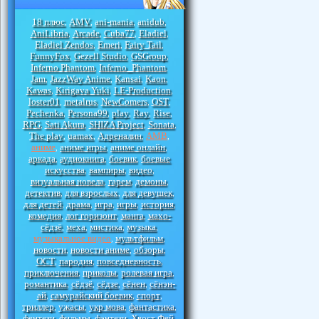
18 плюс
AMV
ani-mania
anidub
,
,
,
,
AniLibria
Arcade
Cuba77
Eladiel
,
,
,
,
Eladiel Zendos
Emeri
Fairy Tail
,
,
,
FunnyFox
Gezell Studio
GSGroup
,
,
,
Inferno Phantom
Inferno_Phantom
,
,
Jam
JazzWay Anime
Kansai
Kaon
,
,
,
,
Kawas
Kirigava Yuki
LE-Production
,
,
,
loster01
metalrus
NewComers
OST
,
,
,
,
Pechenka
Persona99
play
Ray
Rise
,
,
,
,
,
RPG
Sati Akura
SHIZA Project
Sonata
,
,
,
,
The play
uamax
Адреналин
АМВ
,
,
,
,
аниме
аниме игры
аниме онлайн
,
,
,
аркада
аудиокнига
боевик
боевые
,
,
,
искусства
вампиры
видео
,
,
,
визуальная новела
гарем
демоны
,
,
,
детектив
для взрослых
для девушек
,
,
,
для детей
драма
игра
игры
история
,
,
,
,
,
комедия
лог горизонт
манга
махо-
,
,
,
сёдзё
меха
мистика
музыка
,
,
,
,
музыкальное видео
мультфильм
,
,
новости
новости аниме
обзоры
,
,
,
ОСТ
пародия
повседневность
,
,
,
приключения
приколы
ролевая игра
,
,
,
романтика
сёдзё
сёдзе
сёнен
сёнэн-
,
,
,
,
ай
самурайский боевик
спорт
,
,
,
триллер
ужасы
укр мова
фантастика
,
,
,
,
фентези
фильмы
фэнтези
Хвост Фей
,
,
,
,