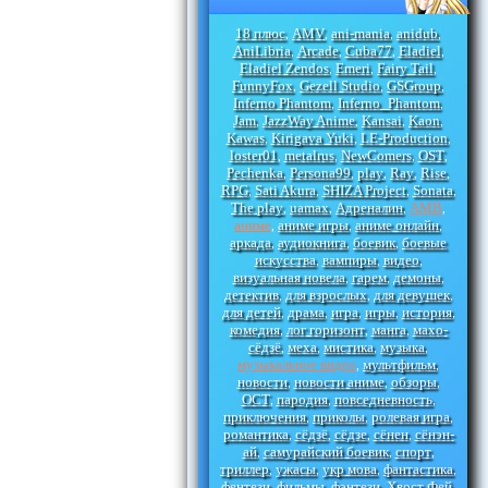
18 плюс
AMV
ani-mania
anidub
,
,
,
,
AniLibria
Arcade
Cuba77
Eladiel
,
,
,
,
Eladiel Zendos
Emeri
Fairy Tail
,
,
,
FunnyFox
Gezell Studio
GSGroup
,
,
,
Inferno Phantom
Inferno_Phantom
,
,
Jam
JazzWay Anime
Kansai
Kaon
,
,
,
,
Kawas
Kirigava Yuki
LE-Production
,
,
,
loster01
metalrus
NewComers
OST
,
,
,
,
Pechenka
Persona99
play
Ray
Rise
,
,
,
,
,
RPG
Sati Akura
SHIZA Project
Sonata
,
,
,
,
The play
uamax
Адреналин
АМВ
,
,
,
,
аниме
аниме игры
аниме онлайн
,
,
,
аркада
аудиокнига
боевик
боевые
,
,
,
искусства
вампиры
видео
,
,
,
визуальная новела
гарем
демоны
,
,
,
детектив
для взрослых
для девушек
,
,
,
для детей
драма
игра
игры
история
,
,
,
,
,
комедия
лог горизонт
манга
махо-
,
,
,
сёдзё
меха
мистика
музыка
,
,
,
,
музыкальное видео
мультфильм
,
,
новости
новости аниме
обзоры
,
,
,
ОСТ
пародия
повседневность
,
,
,
приключения
приколы
ролевая игра
,
,
,
романтика
сёдзё
сёдзе
сёнен
сёнэн-
,
,
,
,
ай
самурайский боевик
спорт
,
,
,
триллер
ужасы
укр мова
фантастика
,
,
,
,
фентези
фильмы
фэнтези
Хвост Фей
,
,
,
,