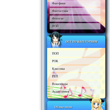
Фан-фики
Фантастика
Фентези
ЯОЙ
ОСТ ПО КАТЕГОРИЯМ
ПОП
РОК
Классика
РЕП
Вокалоиды
Аудио книги
Облако тегов