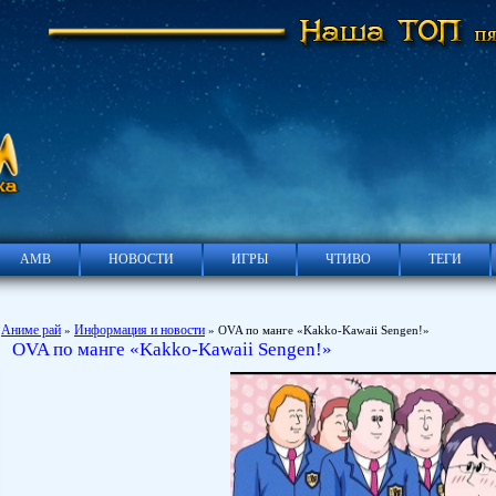
АМВ
НОВОСТИ
ИГРЫ
ЧТИВО
ТЕГИ
Аниме рай
Информация и новости
»
» OVA по манге «Kakko-Kawaii Sengen!»
OVA по манге «Kakko-Kawaii Sengen!»