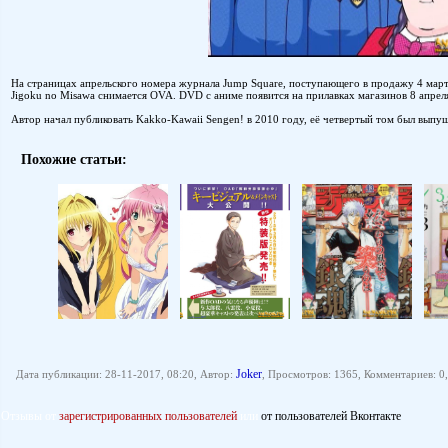
На страницах апрельского номера журнала Jump Square, поступающего в продажу 4 марта
Jigoku no Misawa снимается OVA. DVD с аниме появится на прилавках магазинов 8 апреля
Автор начал публиковать Kakko-Kawaii Sengen! в 2010 году, её четвертый том был выпущ
Похожие статьи:
Joker
Дата публикации: 28-11-2017, 08:20, Автор:
, Просмотров: 1365, Комментариев: 0,
Отзывы от
зарегистрированных пользователей
или
от пользователей Вконтакте