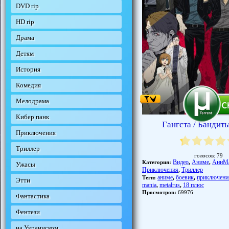
DVD rip
HD rip
Драма
Детям
История
Комедия
Мелодрама
Кибер панк
Гангста / Бандиты
Приключения
Триллер
голосов:
79
Видео
Аниме
АниМ
Категория:
,
,
Ужасы
Приключения
Триллер
,
аниме
боевик
приключени
Теги:
,
,
Этти
mania
metalrus
18 плюс
,
,
Просмотров:
69976
Фантастика
Фентези
на Украинском