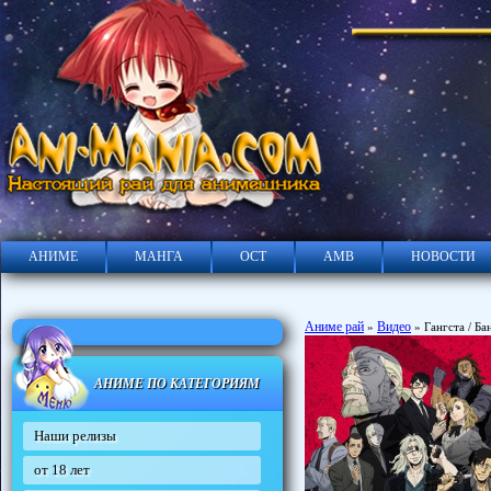
АНИМЕ
МАНГА
ОСТ
АМВ
НОВОСТИ
Аниме рай
Видео
»
» Гангста / Ба
АНИМЕ ПО КАТЕГОРИЯМ
Наши релизы
от 18 лет