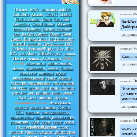
18 плюс
AMV
ani-mania
anidub
,
,
,
,
AniLibria
Arcade
Cuba77
Eladiel
ee
написал:
,
,
,
,
Eladiel Zendos
Emeri
Fairy Tail
,
,
,
DarkBee
FunnyFox
Gezell Studio
GSGroup
,
,
,
Дабберы 
Inferno Phantom
Inferno_Phantom
,
,
Jam
JazzWay Anime
Kansai
Kaon
,
,
,
,
цитироват
Kawas
Kirigava Yuki
LE-Production
,
,
,
loster01
metalrus
NewComers
OST
,
,
,
,
Pechenka
Persona99
play
Ray
Rise
Fe
,
,
,
,
,
написал:
RPG
Sati Akura
SHIZA Project
Sonata
,
,
,
,
Классное
The play
uamax
Адреналин
АМВ
,
,
,
,
аниме
аниме игры
аниме онлайн
,
,
,
цитироват
аркада
аудиокнига
боевик
боевые
,
,
,
искусства
вампиры
видео
,
,
,
визуальная новела
гарем
демоны
,
,
,
Da
написал:
детектив
для взрослых
для девушек
,
,
,
для детей
драма
игра
игры
история
,
,
,
,
,
Чёрт, во
комедия
лог горизонт
манга
махо-
,
,
,
дальше м
сёдзё
меха
мистика
музыка
,
,
,
,
моменты 
музыкальное видео
мультфильм
,
,
цитироват
новости
новости аниме
обзоры
,
,
,
ОСТ
пародия
повседневность
,
,
,
приключения
приколы
ролевая игра
,
,
,
84
написал:
романтика
сёдзё
сёдзе
сёнен
сёнэн-
,
,
,
,
ай
самурайский боевик
спорт
,
,
,
силно ра
триллер
ужасы
укр мова
фантастика
,
,
,
,
моглибы 
фентези
фильмы
фэнтези
Хвост Фей
,
,
,
,