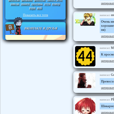
цитироват
школа
экшен
эротика
этти
юмор
,
,
,
,
,
юри
яой
,
Показать все теги
ee
написал:
Очень ин
хорошие 
ВКОНТАКТЕ И ДРУЗЬЯ
ня)
цитироват
Mr
написал:
К просмо
цитироват
Gu
написал:
Превосх
цитироват
Р
написал:
Шикарно.
цитироват