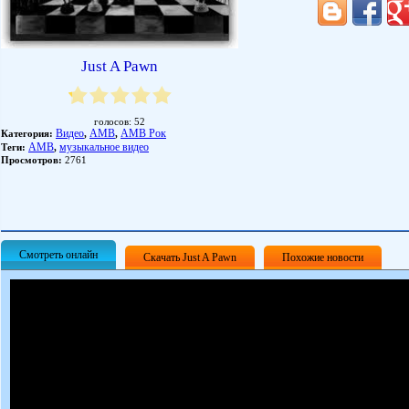
Just A Pawn
голосов:
52
Видео
АМВ
АМВ Рок
Категория:
,
,
АМВ
музыкальное видео
Теги:
,
Просмотров:
2761
Смотреть онлайн
Скачать Just A Pawn
Похожие новости