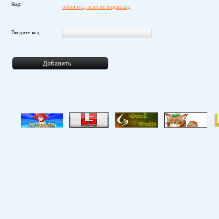
Код:
обновить, если не виден код
Введите код: