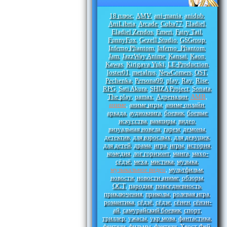
18 плюс
AMV
ani-mania
anidub
,
,
,
,
AniLibria
Arcade
Cuba77
Eladiel
,
,
,
,
Eladiel Zendos
Emeri
Fairy Tail
,
,
,
FunnyFox
Gezell Studio
GSGroup
,
,
,
Inferno Phantom
Inferno_Phantom
,
,
Jam
JazzWay Anime
Kansai
Kaon
,
,
,
,
Kawas
Kirigava Yuki
LE-Production
,
,
,
loster01
metalrus
NewComers
OST
,
,
,
,
Pechenka
Persona99
play
Ray
Rise
,
,
,
,
,
RPG
Sati Akura
SHIZA Project
Sonata
,
,
,
,
The play
uamax
Адреналин
АМВ
,
,
,
,
аниме
аниме игры
аниме онлайн
,
,
,
аркада
аудиокнига
боевик
боевые
,
,
,
искусства
вампиры
видео
,
,
,
визуальная новела
гарем
демоны
,
,
,
детектив
для взрослых
для девушек
,
,
,
для детей
драма
игра
игры
история
,
,
,
,
,
комедия
лог горизонт
манга
махо-
,
,
,
сёдзё
меха
мистика
музыка
,
,
,
,
музыкальное видео
мультфильм
,
,
новости
новости аниме
обзоры
,
,
,
ОСТ
пародия
повседневность
,
,
,
приключения
приколы
ролевая игра
,
,
,
романтика
сёдзё
сёдзе
сёнен
сёнэн-
,
,
,
,
ай
самурайский боевик
спорт
,
,
,
триллер
ужасы
укр мова
фантастика
,
,
,
,
фентези
фильмы
фэнтези
Хвост Фей
,
,
,
,