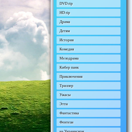
DVD rip
HD rip
Драма
Детям
История
Комедия
Мелодрама
Кибер панк
Приключения
Триллер
Ужасы
Этти
Фантастика
Фентези
на Украинском