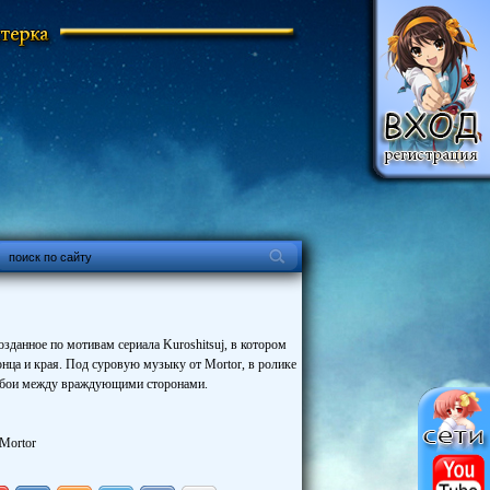
зданное по мотивам сериала Kuroshitsuj, в котором
конца и края. Под суровую музыку от Mortor, в ролике
е бои между враждующими сторонами.
 Mortor