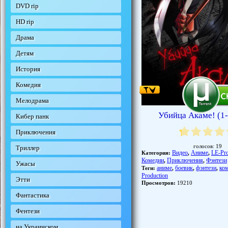
DVD rip
HD rip
Драма
Детям
История
Комедия
Мелодрама
Убийца Акаме! (1-
Кибер панк
Приключения
голосов:
19
Триллер
Видео
Аниме
LE-Pro
Категория:
,
,
Комедии
Приключения
Фэнтези
,
,
Ужасы
аниме
боевик
фэнтези
ко
Теги:
,
,
,
Production
Этти
Просмотров:
19210
Фантастика
Фентези
на Украинском