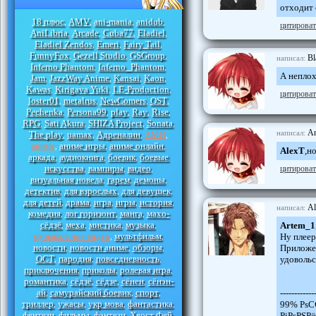
отходит 
18 плюс
AMV
ani-mania
anidub
,
,
,
,
цитироват
AniLibria
Arcade
Cuba77
Eladiel
,
,
,
,
Eladiel Zendos
Emeri
Fairy Tail
,
,
,
FunnyFox
Gezell Studio
GSGroup
,
,
,
Bl
написал:
Inferno Phantom
Inferno_Phantom
,
,
А неплох
Jam
JazzWay Anime
Kansai
Kaon
,
,
,
,
Kawas
Kirigava Yuki
LE-Production
,
,
,
цитироват
loster01
metalrus
NewComers
OST
,
,
,
,
Pechenka
Persona99
play
Ray
Rise
,
,
,
,
,
RPG
Sati Akura
SHIZA Project
Sonata
,
,
,
,
Ar
написал:
The play
uamax
Адреналин
АМВ
,
,
,
,
аниме
аниме игры
аниме онлайн
,
,
,
AlexT
,н
аркада
аудиокнига
боевик
боевые
,
,
,
искусства
вампиры
видео
цитироват
,
,
,
визуальная новела
гарем
демоны
,
,
,
детектив
для взрослых
для девушек
,
,
,
для детей
драма
игра
игры
история
,
,
,
,
,
Al
написал:
комедия
лог горизонт
манга
махо-
,
,
,
сёдзё
меха
мистика
музыка
Artem_1
,
,
,
,
музыкальное видео
мультфильм
Ну плеер
,
,
новости
новости аниме
обзоры
Приложен
,
,
,
ОСТ
пародия
повседневность
удовольс
,
,
,
приключения
приколы
ролевая игра
,
,
,
романтика
сёдзё
сёдзе
сёнен
сёнэн-
,
,
,
,
ай
самурайский боевик
спорт
------------
,
,
,
триллер
ужасы
укр мова
фантастика
99% РѕС
,
,
,
,
фентези
фильмы
фэнтези
Хвост Фей
РјРѕРЅР
,
,
,
,