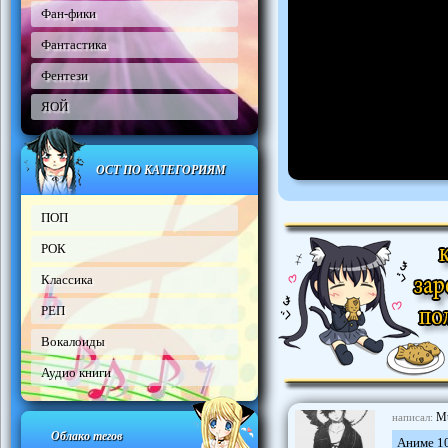
Фан-фики
Фантастика
Фентези
ЯОЙ
ОСТ ПО КАТЕГОРИЯМ
ПОП
РОК
Классика
РЕП
Вокалоиды
Аудио книги
Mu
написал:
Облако тегов
Аниме 10