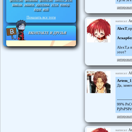
школа
экшен
эротика
этти
юмор
,
,
,
,
,
цитироват
юри
яой
,
Показать все теги
Ar
написал:
AlexT
,п
ВКОНТАКТЕ И ДРУЗЬЯ
Аскарбе
AlexT,а 
этот?
цитироват
Al
написал:
Artem_1
Да, заме
------------
99% РѕС
РјРѕРЅР
цитироват
Ar
написал: