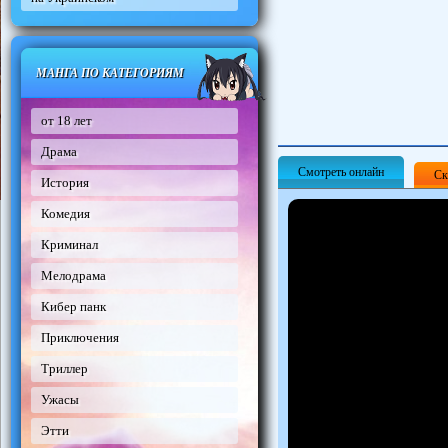
МАНГА ПО КАТЕГОРИЯМ
от 18 лет
Драма
Смотреть онлайн
Ск
История
Комедия
Криминал
Мелодрама
Кибер панк
Приключения
Триллер
Ужасы
Этти