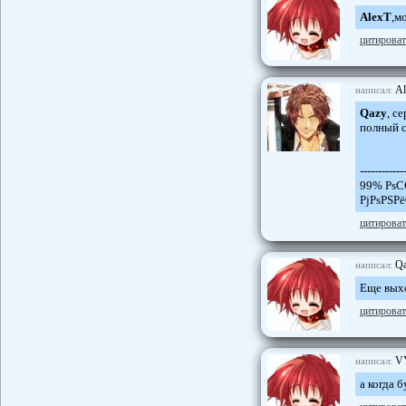
AlexT
,м
цитироват
Al
написал:
Qazy
, с
полный с
------------
99% РѕС
РјРѕРЅР
цитироват
Q
написал:
Еще выхо
цитироват
V
написал:
а когда 