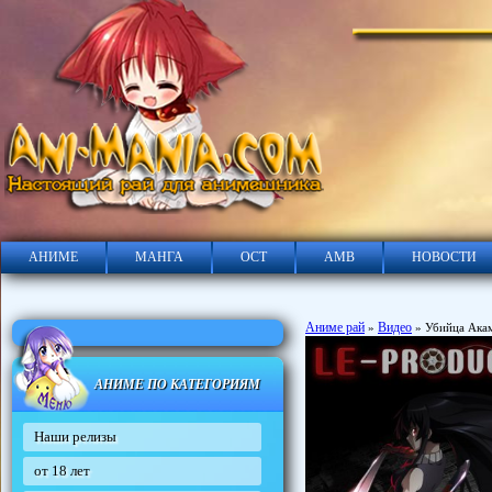
АНИМЕ
МАНГА
ОСТ
АМВ
НОВОСТИ
Аниме рай
Видео
»
» Убийца Акаме
АНИМЕ ПО КАТЕГОРИЯМ
Наши релизы
от 18 лет