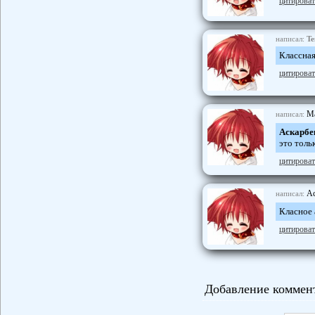
цитироват
написал:
Te
Классная
цитироват
M
написал:
Аскарбе
это толь
цитироват
Ас
написал:
Класное 
цитироват
Добавление коммен