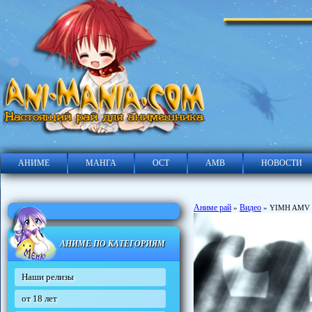
АНИМЕ
МАНГА
ОСТ
АМВ
НОВОСТИ
Аниме рай
Видео
»
» YIMH AMV
АНИМЕ ПО КАТЕГОРИЯМ
Наши релизы
от 18 лет