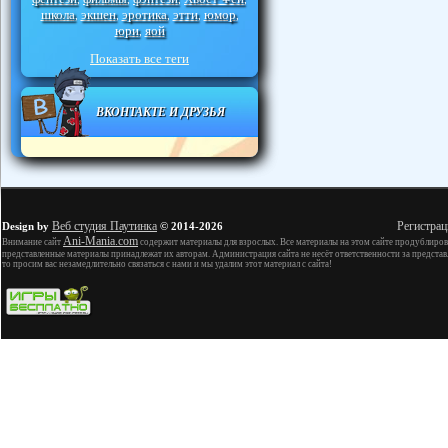
школа
экшен
эротика
этти
юмор
,
,
,
,
,
юри
яой
,
Показать все теги
ВКОНТАКТЕ И ДРУЗЬЯ
Веб студия Паутинка
Регистрац
Design by
© 2014-2026
Ani-Mania.com
Внимание сайт
содержит материалы для взрослых. Все материалы на этом сайте продублиров
представленные материалы принадлежат их авторам. Администрация сайта не несёт ответственности за представ
то просим вас незамедлительно связаться с нами и мы удалим этот материал с сайта!