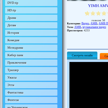
DVD rip
YIMH AM
HD rip
Драма
голосов:
50
Видео
АМВ
АМВ 
Категория:
,
,
Детям
АМВ
музыкальное видео
Теги:
,
Просмотров:
4253
История
Комедия
Мелодрама
Кибер панк
Смотреть онлайн
Ск
Приключения
Триллер
Ужасы
Этти
Фантастика
Фентези
на Украинском