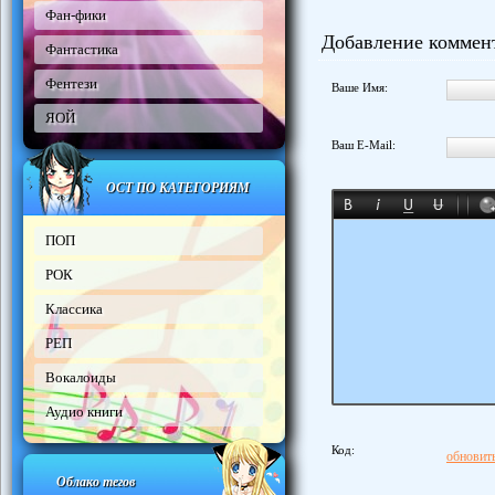
Фан-фики
Добавление коммен
Фантастика
Фентези
Ваше Имя:
ЯОЙ
Ваш E-Mail:
ОСТ ПО КАТЕГОРИЯМ
ПОП
РОК
Классика
РЕП
Вокалоиды
Аудио книги
Код:
обновить
Облако тегов