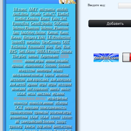
Введите код:
18 плюс
AMV
ani-mania
anidub
,
,
,
,
AniLibria
Arcade
Cuba77
Eladiel
,
,
,
,
Eladiel Zendos
Emeri
Fairy Tail
,
,
,
FunnyFox
Gezell Studio
GSGroup
,
,
,
Inferno Phantom
Inferno_Phantom
,
,
Jam
JazzWay Anime
Kansai
Kaon
,
,
,
,
Kawas
Kirigava Yuki
LE-Production
,
,
,
loster01
metalrus
NewComers
OST
,
,
,
,
Pechenka
Persona99
play
Ray
Rise
,
,
,
,
,
RPG
Sati Akura
SHIZA Project
Sonata
,
,
,
,
The play
uamax
Адреналин
АМВ
,
,
,
,
аниме
аниме игры
аниме онлайн
,
,
,
аркада
аудиокнига
боевик
боевые
,
,
,
искусства
вампиры
видео
,
,
,
визуальная новела
гарем
демоны
,
,
,
детектив
для взрослых
для девушек
,
,
,
для детей
драма
игра
игры
история
,
,
,
,
,
комедия
лог горизонт
манга
махо-
,
,
,
сёдзё
меха
мистика
музыка
,
,
,
,
музыкальное видео
мультфильм
,
,
новости
новости аниме
обзоры
,
,
,
ОСТ
пародия
повседневность
,
,
,
приключения
приколы
ролевая игра
,
,
,
романтика
сёдзё
сёдзе
сёнен
сёнэн-
,
,
,
,
ай
самурайский боевик
спорт
,
,
,
триллер
ужасы
укр мова
фантастика
,
,
,
,
фентези
фильмы
фэнтези
Хвост Фей
,
,
,
,