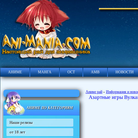
АНИМЕ
МАНГА
ОСТ
АМВ
НОВОСТИ
Аниме рай
Информация и ново
»
Азартные игры Вулка
АНИМЕ ПО КАТЕГОРИЯМ
Наши релизы
от 18 лет