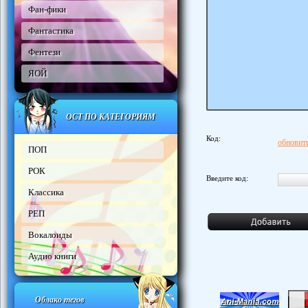
Фан-фики
Фантастика
Фентези
ЯОЙ
ОСТ ПО КАТЕГОРИЯМ
Код:
обновить
ПОП
РОК
Введите код:
Классика
РЕП
Вокалоиды
Аудио книги
Облако тегов