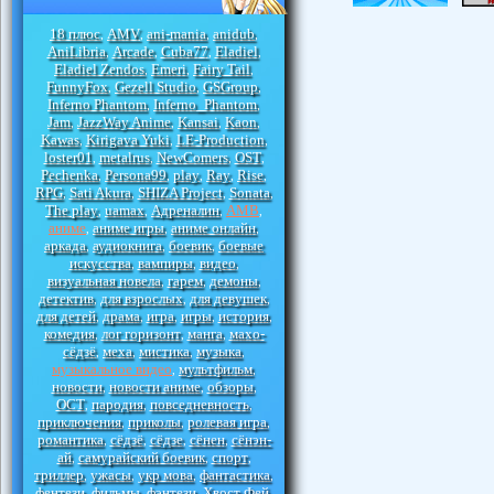
18 плюс
AMV
ani-mania
anidub
,
,
,
,
AniLibria
Arcade
Cuba77
Eladiel
,
,
,
,
Eladiel Zendos
Emeri
Fairy Tail
,
,
,
FunnyFox
Gezell Studio
GSGroup
,
,
,
Inferno Phantom
Inferno_Phantom
,
,
Jam
JazzWay Anime
Kansai
Kaon
,
,
,
,
Kawas
Kirigava Yuki
LE-Production
,
,
,
loster01
metalrus
NewComers
OST
,
,
,
,
Pechenka
Persona99
play
Ray
Rise
,
,
,
,
,
RPG
Sati Akura
SHIZA Project
Sonata
,
,
,
,
The play
uamax
Адреналин
АМВ
,
,
,
,
аниме
аниме игры
аниме онлайн
,
,
,
аркада
аудиокнига
боевик
боевые
,
,
,
искусства
вампиры
видео
,
,
,
визуальная новела
гарем
демоны
,
,
,
детектив
для взрослых
для девушек
,
,
,
для детей
драма
игра
игры
история
,
,
,
,
,
комедия
лог горизонт
манга
махо-
,
,
,
сёдзё
меха
мистика
музыка
,
,
,
,
музыкальное видео
мультфильм
,
,
новости
новости аниме
обзоры
,
,
,
ОСТ
пародия
повседневность
,
,
,
приключения
приколы
ролевая игра
,
,
,
романтика
сёдзё
сёдзе
сёнен
сёнэн-
,
,
,
,
ай
самурайский боевик
спорт
,
,
,
триллер
ужасы
укр мова
фантастика
,
,
,
,
фентези
фильмы
фэнтези
Хвост Фей
,
,
,
,