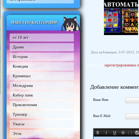
МАНГА ПО КАТЕГОРИЯМ
от 18 лет
Драма
Дата публикации: 3-07-2015, 1
История
Отзывы от
зарегистрированных п
Комедия
Криминал
Мелодрама
Добавление коммен
Кибер панк
Ваше Имя:
Приключения
Триллер
Ваш E-Mail:
Ужасы
Этти