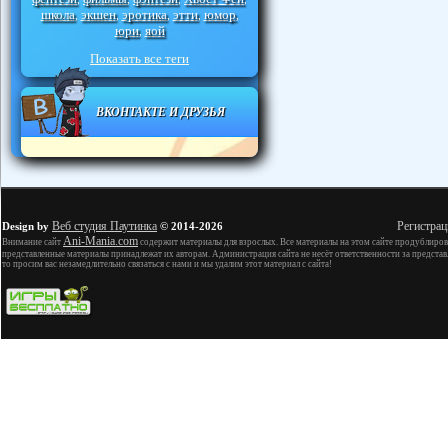
школа
экшен
эротика
этти
юмор
,
,
,
,
,
юри
яой
,
Показать все теги
ВКОНТАКТЕ И ДРУЗЬЯ
Веб студия Паутинка
Регистрац
Design by
© 2014-2026
Ani-Mania.com
Внимание сайт
содержит материалы для взрослых. Все материалы на этом сайте продублиров
представленные материалы принадлежат их авторам. Администрация сайта не несёт ответственности за представ
то просим вас незамедлительно связаться с нами и мы удалим этот материал с сайта!