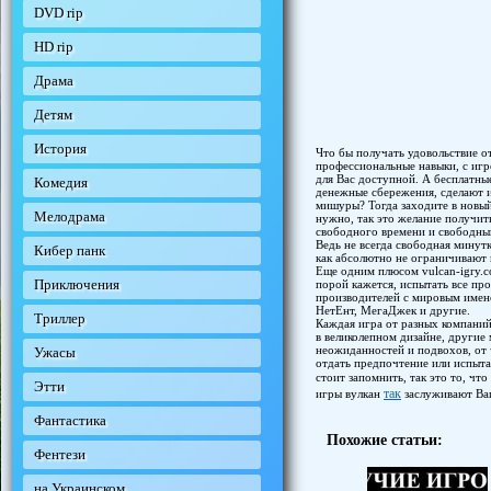
DVD rip
HD rip
Драма
Детям
История
Что бы получать удовольствие о
профессиональные навыки, с игр
для Вас доступной. А бесплатны
Комедия
денежные сбережения, сделают и
мишуры? Тогда заходите в новый 
Мелодрама
нужно, так это желание получит
свободного времени и свободный
Ведь не всегда свободная минутк
Кибер панк
как абсолютно не ограничивают 
Еще одним плюсом vulcan-igry.c
Приключения
порой кажется, испытать все пр
производителей с мировым имене
НетЕнт, МегаДжек и другие.
Триллер
Каждая игра от разных компаний
в великолепном дизайне, другие
неожиданностей и подвохов, от 
Ужасы
отдать предпочтение или испыта
стоит запомнить, так это то, что
Этти
так
игры вулкан
заслуживают Ваш
Фантастика
Похожие статьи:
Фентези
на Украинском