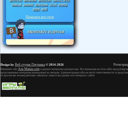
школа
экшен
эротика
этти
юмор
,
,
,
,
,
юри
яой
,
Показать все теги
ВКОНТАКТЕ И ДРУЗЬЯ
Веб студия Паутинка
Регистрац
Design by
© 2014-2026
Ani-Mania.com
Внимание сайт
содержит материалы для взрослых. Все материалы на этом сайте продублиров
представленные материалы принадлежат их авторам. Администрация сайта не несёт ответственности за представ
то просим вас незамедлительно связаться с нами и мы удалим этот материал с сайта!