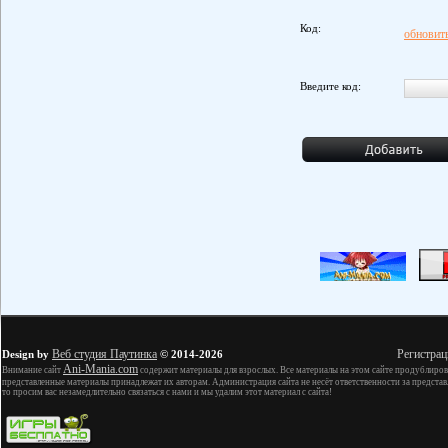
Код:
обновить
Введите код:
Веб студия Паутинка
Регистрац
Design by
© 2014-2026
Ani-Mania.com
Внимание сайт
содержит материалы для взрослых. Все материалы на этом сайте продублиров
представленные материалы принадлежат их авторам. Администрация сайта не несёт ответственности за представ
то просим вас незамедлительно связаться с нами и мы удалим этот материал с сайта!