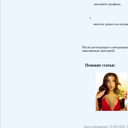
заполните профиль;
внесите деньги на игров
После регистрации и авторизаци
максимально выгодной.
Похожие статьи:
Дата публикации: 15-09-2022, 