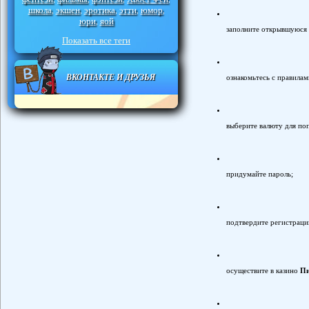
школа
экшен
эротика
этти
юмор
,
,
,
,
,
юри
яой
,
заполните открывшуюся
Показать все теги
ВКОНТАКТЕ И ДРУЗЬЯ
ознакомьтесь с правилам
выберите валюту для по
придумайте пароль;
подтвердите регистраци
осуществите в казино
Пи