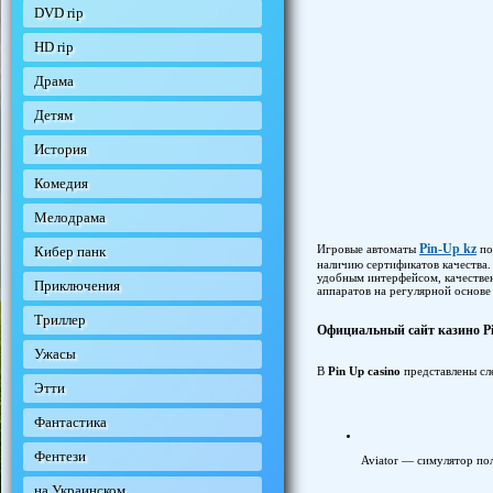
DVD rip
HD rip
Драма
Детям
История
Комедия
Мелодрама
Pin-Up kz
Игровые автоматы
по
Кибер панк
наличию сертификатов качества
удобным интерфейсом, качестве
Приключения
аппаратов на регулярной основ
Триллер
Официальный сайт казино P
Ужасы
В
Pin Up casino
представлены сл
Этти
Фантастика
Фентези
Aviator — симулятор пол
на Украинском