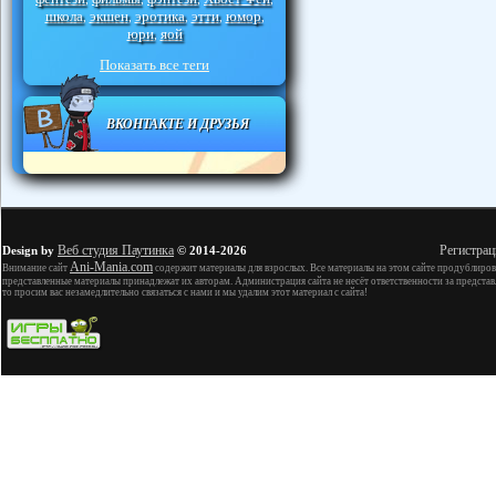
школа
экшен
эротика
этти
юмор
,
,
,
,
,
юри
яой
,
Показать все теги
ВКОНТАКТЕ И ДРУЗЬЯ
Веб студия Паутинка
Регистрац
Design by
© 2014-2026
Ani-Mania.com
Внимание сайт
содержит материалы для взрослых. Все материалы на этом сайте продублиров
представленные материалы принадлежат их авторам. Администрация сайта не несёт ответственности за представ
то просим вас незамедлительно связаться с нами и мы удалим этот материал с сайта!