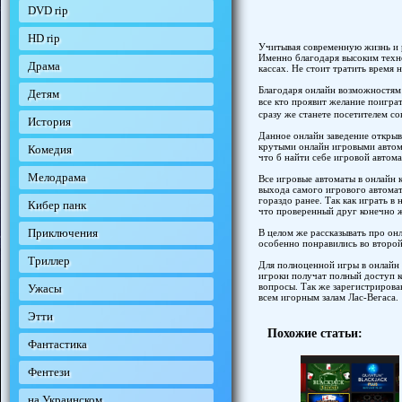
DVD rip
HD rip
Учитывая современную жизнь и р
Именно благодаря высоким техно
Драма
кассах. Не стоит тратить время 
Благодаря онлайн возможностям 
Детям
все кто проявит желание поигра
сразу же станете посетителем с
История
Данное онлайн заведение открыв
крутыми онлайн игровыми автома
Комедия
что б найти себе игровой автома
Мелодрама
Все игровые автоматы в онлайн к
выхода самого игрового автомата
гораздо ранее. Так как играть 
Кибер панк
что проверенный друг конечно 
Приключения
В целом же рассказывать про он
особенно понравились во второй
Триллер
Для полноценной игры в онлайн 
игроки получат полный доступ к
вопросы. Так же зарегистрирова
Ужасы
всем игорным залам Лас-Вегаса.
Этти
Похожие статьи:
Фантастика
Фентези
на Украинском