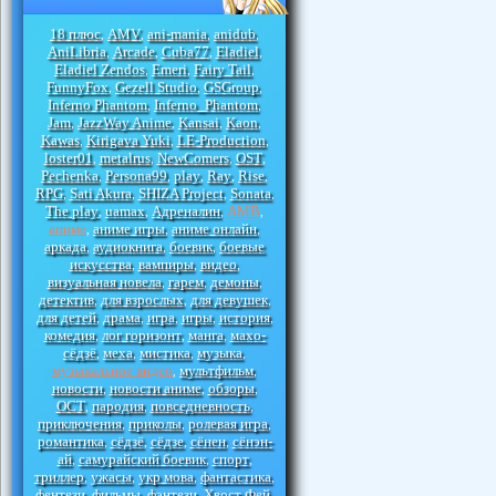
18 плюс
AMV
ani-mania
anidub
,
,
,
,
AniLibria
Arcade
Cuba77
Eladiel
,
,
,
,
Eladiel Zendos
Emeri
Fairy Tail
,
,
,
FunnyFox
Gezell Studio
GSGroup
,
,
,
Inferno Phantom
Inferno_Phantom
,
,
Jam
JazzWay Anime
Kansai
Kaon
,
,
,
,
Kawas
Kirigava Yuki
LE-Production
,
,
,
loster01
metalrus
NewComers
OST
,
,
,
,
Pechenka
Persona99
play
Ray
Rise
,
,
,
,
,
RPG
Sati Akura
SHIZA Project
Sonata
,
,
,
,
The play
uamax
Адреналин
АМВ
,
,
,
,
аниме
аниме игры
аниме онлайн
,
,
,
аркада
аудиокнига
боевик
боевые
,
,
,
искусства
вампиры
видео
,
,
,
визуальная новела
гарем
демоны
,
,
,
детектив
для взрослых
для девушек
,
,
,
для детей
драма
игра
игры
история
,
,
,
,
,
комедия
лог горизонт
манга
махо-
,
,
,
сёдзё
меха
мистика
музыка
,
,
,
,
музыкальное видео
мультфильм
,
,
новости
новости аниме
обзоры
,
,
,
ОСТ
пародия
повседневность
,
,
,
приключения
приколы
ролевая игра
,
,
,
романтика
сёдзё
сёдзе
сёнен
сёнэн-
,
,
,
,
ай
самурайский боевик
спорт
,
,
,
триллер
ужасы
укр мова
фантастика
,
,
,
,
фентези
фильмы
фэнтези
Хвост Фей
,
,
,
,