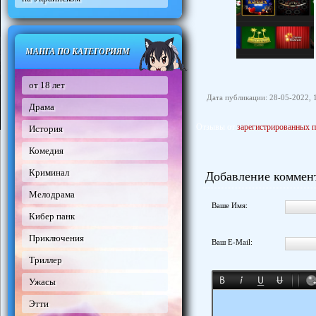
МАНГА ПО КАТЕГОРИЯМ
от 18 лет
Дата публикации: 28-05-2022, 
Драма
Отзывы от
зарегистрированных п
История
Комедия
Криминал
Добавление коммен
Мелодрама
Ваше Имя:
Кибер панк
Приключения
Ваш E-Mail:
Триллер
Ужасы
Этти