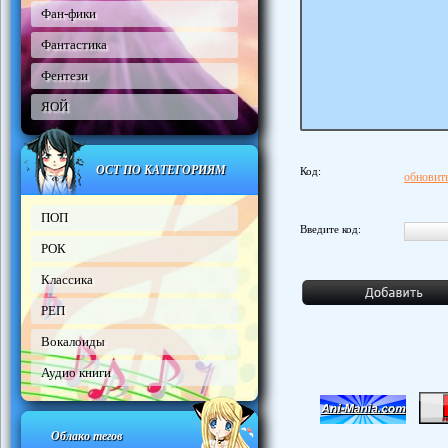
Фан-фики
Фантастика
Фентези
ЯОЙ
ОСТ ПО КАТЕГОРИЯМ
Код:
обновить
ПОП
Введите код:
РОК
Классика
РЕП
Вокалоиды
Аудио книги
Облако тегов