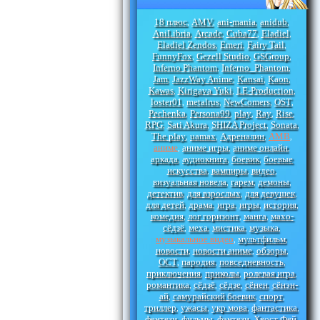
18 плюс
AMV
ani-mania
anidub
,
,
,
,
AniLibria
Arcade
Cuba77
Eladiel
,
,
,
,
Eladiel Zendos
Emeri
Fairy Tail
,
,
,
FunnyFox
Gezell Studio
GSGroup
,
,
,
Inferno Phantom
Inferno_Phantom
,
,
Jam
JazzWay Anime
Kansai
Kaon
,
,
,
,
Kawas
Kirigava Yuki
LE-Production
,
,
,
loster01
metalrus
NewComers
OST
,
,
,
,
Pechenka
Persona99
play
Ray
Rise
,
,
,
,
,
RPG
Sati Akura
SHIZA Project
Sonata
,
,
,
,
The play
uamax
Адреналин
АМВ
,
,
,
,
аниме
аниме игры
аниме онлайн
,
,
,
аркада
аудиокнига
боевик
боевые
,
,
,
искусства
вампиры
видео
,
,
,
визуальная новела
гарем
демоны
,
,
,
детектив
для взрослых
для девушек
,
,
,
для детей
драма
игра
игры
история
,
,
,
,
,
комедия
лог горизонт
манга
махо-
,
,
,
сёдзё
меха
мистика
музыка
,
,
,
,
музыкальное видео
мультфильм
,
,
новости
новости аниме
обзоры
,
,
,
ОСТ
пародия
повседневность
,
,
,
приключения
приколы
ролевая игра
,
,
,
романтика
сёдзё
сёдзе
сёнен
сёнэн-
,
,
,
,
ай
самурайский боевик
спорт
,
,
,
триллер
ужасы
укр мова
фантастика
,
,
,
,
фентези
фильмы
фэнтези
Хвост Фей
,
,
,
,