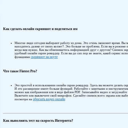
Как сделать онлайн скриншот и поделиться им
Многие люди сегодня выбирают работу из дома. Это очень экономит время. Вы м
находитесь далеко от своих коллег?. Это больше не проблема. Если вы в режиме о
когда вам нужно. Как вы обмениваетесь информацией друг с другом? Снимок экр
удобный онлайн скрин рекордер. Если вы до сих пор не знаете, какой сервис испо
скриншот на ноуте
функциями
Что такое Fintest Pro?
Это простой в использовании онлайн скрин рекордер. Здесь вы можете делать скр
И это расширение имеет больше функций. Работайте с заметками и инструментам
можно как изображения или в виде файлов PDF. Записывайте видео и загружай
Включите или выключите свой микрофон. Сделайте снимок всего экрана или выбе
обрезать видео онлайн
посмотри на
Как выполнить тест на скорость Интернета?