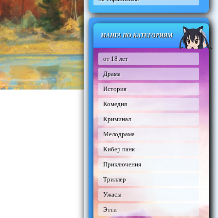
МАНГА ПО КАТЕГОРИЯМ
от 18 лет
Драма
История
Комедия
Криминал
Мелодрама
Кибер панк
Приключения
Триллер
Ужасы
Этти