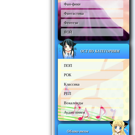
Фан-фики
Фантастика
Фентези
ЯОЙ
ОСТ ПО КАТЕГОРИЯМ
ПОП
РОК
Классика
РЕП
Вокалоиды
Аудио книги
Облако тегов