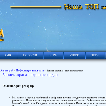
АМВ
НОВОСТИ
ИГРЫ
ЧТИВО
ТЕГИ
Аниме рай
Информация и новости
»
» Запись экрана - скрин рекордер
Запись экрана - скрин рекордер
Онлайн скрин рекордер
Мы живем в период глобальной оцифровки, и у нас нет другого варианта, только
реальность. Интернет участвует в каждом аспекте нашей жизни. Сейчас невозмо
без глобальной сети. Она даже помогает нам общаться. Вы можете легко связаться