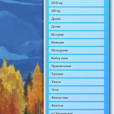
DVD rip
HD rip
Драма
Детям
История
Комедия
Мелодрама
Кибер панк
Приключения
Триллер
Ужасы
Этти
Фантастика
Фентези
на Украинском