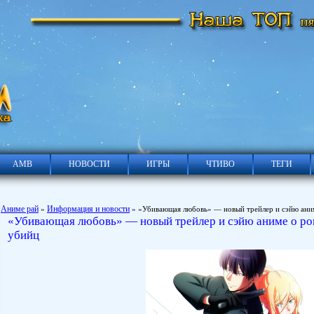
АМВ
НОВОСТИ
ИГРЫ
ЧТИВО
ТЕГИ
Аниме рай
Информация и новости
»
» «Убивающая любовь» — новый трейлер и сэйю аним
«Убивающая любовь» — новый трейлер и сэйю аниме о ро
убийц