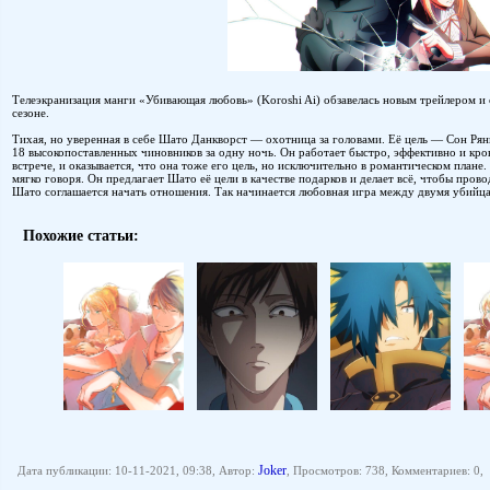
Телеэкранизация манги «Убивающая любовь» (Koroshi Ai) обзавелась новым трейлером и 
сезоне.
Тихая, но уверенная в себе Шато Данкворст — охотница за головами. Её цель — Сон Рян
18 высокопоставленных чиновников за одну ночь. Он работает быстро, эффективно и кр
встрече, и оказывается, что она тоже его цель, но исключительно в романтическом плане
мягко говоря. Он предлагает Шато её цели в качестве подарков и делает всё, чтобы пров
Шато соглашается начать отношения. Так начинается любовная игра между двумя убийц
Похожие статьи:
Joker
Дата публикации: 10-11-2021, 09:38, Автор:
, Просмотров: 738, Комментариев: 0,