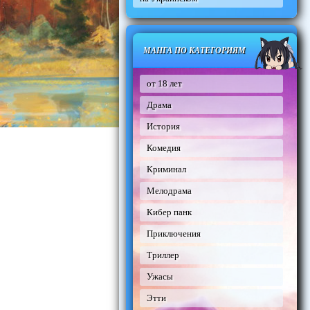
МАНГА ПО КАТЕГОРИЯМ
от 18 лет
Драма
История
Комедия
Криминал
Мелодрама
Кибер панк
Приключения
Триллер
Ужасы
Этти