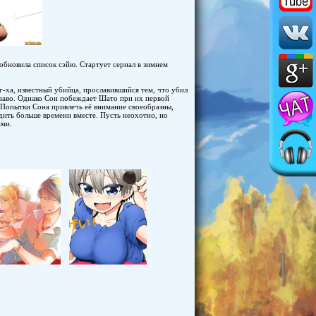
обновила список сэйю. Стартует сериал в зимнем
г-ха, известный убийца, прославившийся тем, что убил
оваво. Однако Сон побеждает Шато при их первой
. Попытки Сона привлечь её внимание своеобразны,
одить больше времени вместе. Пусть неохотно, но
ами.