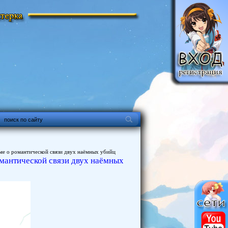
е о романтической связи двух наёмных убийц
мантической связи двух наёмных