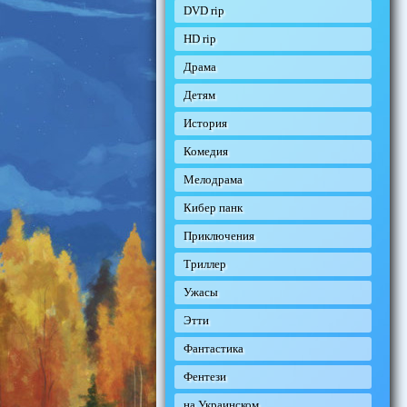
DVD rip
HD rip
Драма
Детям
История
Комедия
Мелодрама
Кибер панк
Приключения
Триллер
Ужасы
Этти
Фантастика
Фентези
на Украинском