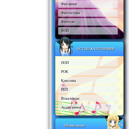
Фан-фики
Фантастика
Фентези
ЯОЙ
ОСТ ПО КАТЕГОРИЯМ
ПОП
РОК
Классика
РЕП
Вокалоиды
Аудио книги
Облако тегов