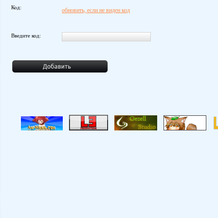
Код:
обновить, если не виден код
Введите код: