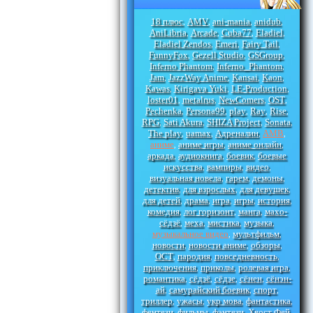
18 плюс
AMV
ani-mania
anidub
,
,
,
,
AniLibria
Arcade
Cuba77
Eladiel
,
,
,
,
Eladiel Zendos
Emeri
Fairy Tail
,
,
,
FunnyFox
Gezell Studio
GSGroup
,
,
,
Inferno Phantom
Inferno_Phantom
,
,
Jam
JazzWay Anime
Kansai
Kaon
,
,
,
,
Kawas
Kirigava Yuki
LE-Production
,
,
,
loster01
metalrus
NewComers
OST
,
,
,
,
Pechenka
Persona99
play
Ray
Rise
,
,
,
,
,
RPG
Sati Akura
SHIZA Project
Sonata
,
,
,
,
The play
uamax
Адреналин
АМВ
,
,
,
,
аниме
аниме игры
аниме онлайн
,
,
,
аркада
аудиокнига
боевик
боевые
,
,
,
искусства
вампиры
видео
,
,
,
визуальная новела
гарем
демоны
,
,
,
детектив
для взрослых
для девушек
,
,
,
для детей
драма
игра
игры
история
,
,
,
,
,
комедия
лог горизонт
манга
махо-
,
,
,
сёдзё
меха
мистика
музыка
,
,
,
,
музыкальное видео
мультфильм
,
,
новости
новости аниме
обзоры
,
,
,
ОСТ
пародия
повседневность
,
,
,
приключения
приколы
ролевая игра
,
,
,
романтика
сёдзё
сёдзе
сёнен
сёнэн-
,
,
,
,
ай
самурайский боевик
спорт
,
,
,
триллер
ужасы
укр мова
фантастика
,
,
,
,
фентези
фильмы
фэнтези
Хвост Фей
,
,
,
,