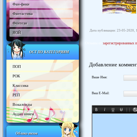
Фан-фики
Фантастика
Фентези
Дата публикации: 23-05-2020, 
ЯОЙ
Отзывы от
зарегистрированных п
ОСТ ПО КАТЕГОРИЯМ
Добавление коммен
ПОП
РОК
Ваше Имя:
Классика
Ваш E-Mail:
РЕП
Вокалоиды
Аудио книги
Облако тегов