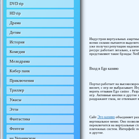
DVD rip
HD rip
Драма
Детям
Индустрия виртуальных азартных
История
всеми силами пытаются выделитс
уже получил репутацию надежно
ресурс работает легально, а ка
Комедия
представляют такие брэнды: NetE
Мелодрама
Вход в Ego казино
Кибер панк
Приключения
Портал работает на высокоскоро
виснет, с игр не выбрасывает. 
Триллер
верить отзывам Ego casino . Ра
игр. Активные кнопки и другие 
раздражают глаза, не отвлекают 
Ужасы
Этти
Эго казино
Сайт
объединяет раз
Фантастика
вертикальное меню. Оно позволя
переключится на виртуальные ст
Фентези
платежных систем. Интерфейс по
и другие.
на Украинском