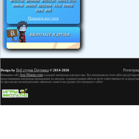
школа
экшен
эротика
этти
юмор
,
,
,
,
,
юри
яой
,
Показать все теги
ВКОНТАКТЕ И ДРУЗЬЯ
Веб студия Паутинка
Регистрац
Design by
© 2014-2026
Ani-Mania.com
Внимание сайт
содержит материалы для взрослых. Все материалы на этом сайте продублиров
представленные материалы принадлежат их авторам. Администрация сайта не несёт ответственности за представ
то просим вас незамедлительно связаться с нами и мы удалим этот материал с сайта!