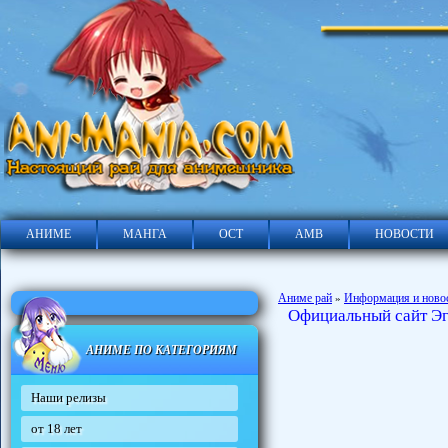
АНИМЕ
МАНГА
ОСТ
АМВ
НОВОСТИ
Аниме рай
Информация и ново
»
Официальный сайт Эг
АНИМЕ ПО КАТЕГОРИЯМ
Наши релизы
от 18 лет