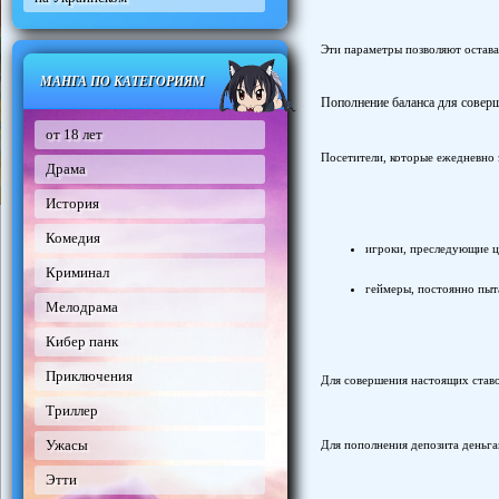
Эти параметры позволяют остава
МАНГА ПО КАТЕГОРИЯМ
Пополнение баланса для совер
от 18 лет
Посетители, которые ежедневно з
Драма
История
Комедия
игроки, преследующие ц
Криминал
геймеры, постоянно пыт
Мелодрама
Кибер панк
Приключения
Для совершения настоящих став
Триллер
Ужасы
Для пополнения депозита деньга
Этти