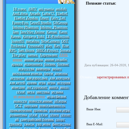
Похожие статьи:
18 плюс
AMV
ani-mania
anidub
,
,
,
,
AniLibria
Arcade
Cuba77
Eladiel
,
,
,
,
Eladiel Zendos
Emeri
Fairy Tail
,
,
,
FunnyFox
Gezell Studio
GSGroup
,
,
,
Inferno Phantom
Inferno_Phantom
,
,
Jam
JazzWay Anime
Kansai
Kaon
,
,
,
,
Kawas
Kirigava Yuki
LE-Production
,
,
,
loster01
metalrus
NewComers
OST
,
,
,
,
Pechenka
Persona99
play
Ray
Rise
,
,
,
,
,
RPG
Sati Akura
SHIZA Project
Sonata
,
,
,
,
The play
uamax
Адреналин
АМВ
,
,
,
,
аниме
аниме игры
аниме онлайн
,
,
,
аркада
аудиокнига
боевик
боевые
,
,
,
Дата публикации: 26-04-2020, 
искусства
вампиры
видео
,
,
,
визуальная новела
гарем
демоны
,
,
,
Отзывы от
зарегистрированных п
детектив
для взрослых
для девушек
,
,
,
для детей
драма
игра
игры
история
,
,
,
,
,
комедия
лог горизонт
манга
махо-
,
,
,
сёдзё
меха
мистика
музыка
,
,
,
,
музыкальное видео
мультфильм
Добавление коммен
,
,
новости
новости аниме
обзоры
,
,
,
ОСТ
пародия
повседневность
,
,
,
Ваше Имя:
приключения
приколы
ролевая игра
,
,
,
романтика
сёдзё
сёдзе
сёнен
сёнэн-
,
,
,
,
ай
самурайский боевик
спорт
,
,
,
триллер
ужасы
укр мова
фантастика
,
,
,
,
Ваш E-Mail:
фентези
фильмы
фэнтези
Хвост Фей
,
,
,
,