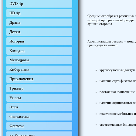
DVD rip
HD rip
Среди многообразия различных 
молодой прогрессивный ресурс, 
Драма
лучшей стороны.
Детям
История
Администрация ресурса – коман
преимуществ казино:
Комедия
Мелодрама
Кибер панк
круглосуточный доступ 
Приключения
наличие сертификатов ка
Триллер
постоянное пополнение 
Ужасы
наличие официальных зе
Этти
практичное мобильное 
Фантастика
своевременные финансо
Фентези
на Украинском