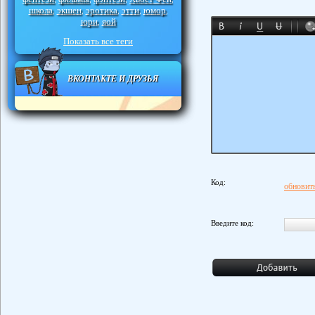
школа
экшен
эротика
этти
юмор
,
,
,
,
,
юри
яой
,
Показать все теги
ВКОНТАКТЕ И ДРУЗЬЯ
Код:
обновить
Введите код: