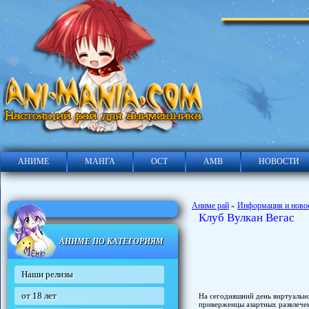
АНИМЕ
МАНГА
ОСТ
АМВ
НОВОСТИ
Аниме рай
Информация и ново
»
Клуб Вулкан Вегас
АНИМЕ ПО КАТЕГОРИЯМ
Наши релизы
от 18 лет
На сегодняшний день виртуально
приверженцы азартных развлечен