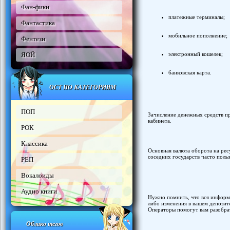
Фан-фики
платежные терминалы;
Фантастика
мобильное пополнение;
Фентези
ЯОЙ
электронный кошелек;
банковская карта.
ОСТ ПО КАТЕГОРИЯМ
ПОП
Зачисление денежных средств п
кабинета.
РОК
Классика
Основная валюта оборота на рес
соседних государств часто поль
РЕП
Вокалоиды
Аудио книги
Нужно помнить, что вся информа
либо изменения в вашем депозит
Операторы помогут вам разобрат
Облако тегов