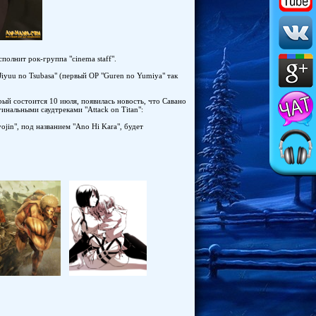
полнит рок-группа "cinema staff".
Jiyuu no Tsubasa" (первый OP "Guren no Yumiya" так
рый состоится 10 июля, появилась новость, что Савано
инальными саудтреками "Attack on Titan":
jin", под названием "Ano Hi Kara", будет