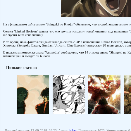
На официальном сайте аниме "Shingeki no Kyojin" объявлено, что второй эндинг аниме ис
Солист "Linked Horizon" заявил, что его группа исполнит новый опенинг под названием "
же звучит в их исполнении).
В то время, пока фанаты ожидают выхода сингла с OP в исполнении Linked Horizon, кото
Хироюки (Sengoku Basara, Gundam Unicorn, Blue Exorcist) выпускает 28 июня диск с ориг
В июльском номере журнала "Animedia" сообщается, что 14 эпизод аниме "Shingeki no Kyo
компиляцией и выйдет он 6 июля.
Похожие статьи:
Joker
Дата публикации: 17-09-2018, 08:23, Автор:
, Просмотров: 1023, Комментариев: 0,