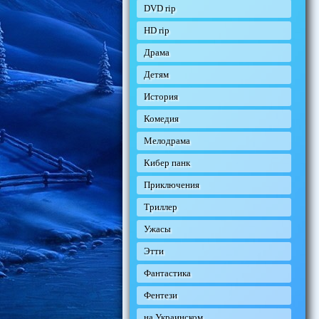
DVD rip
HD rip
Драма
Детям
История
Комедия
Мелодрама
Кибер панк
Приключения
Триллер
Ужасы
Этти
Фантастика
Фентези
на Украинском