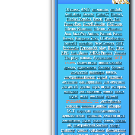
18 плюс
AMV
ani-mania
anidub
,
,
,
,
AniLibria
Arcade
Cuba77
Eladiel
,
,
,
,
Eladiel Zendos
Emeri
Fairy Tail
,
,
,
FunnyFox
Gezell Studio
GSGroup
,
,
,
Inferno Phantom
Inferno_Phantom
,
,
Jam
JazzWay Anime
Kansai
Kaon
,
,
,
,
Kawas
Kirigava Yuki
LE-Production
,
,
,
loster01
metalrus
NewComers
OST
,
,
,
,
Pechenka
Persona99
play
Ray
Rise
,
,
,
,
,
RPG
Sati Akura
SHIZA Project
Sonata
,
,
,
,
The play
uamax
Адреналин
АМВ
,
,
,
,
аниме
аниме игры
аниме онлайн
,
,
,
аркада
аудиокнига
боевик
боевые
,
,
,
искусства
вампиры
видео
,
,
,
визуальная новела
гарем
демоны
,
,
,
детектив
для взрослых
для девушек
,
,
,
для детей
драма
игра
игры
история
,
,
,
,
,
комедия
лог горизонт
манга
махо-
,
,
,
сёдзё
меха
мистика
музыка
,
,
,
,
музыкальное видео
мультфильм
,
,
новости
новости аниме
обзоры
,
,
,
ОСТ
пародия
повседневность
,
,
,
приключения
приколы
ролевая игра
,
,
,
романтика
сёдзё
сёдзе
сёнен
сёнэн-
,
,
,
,
ай
самурайский боевик
спорт
,
,
,
триллер
ужасы
укр мова
фантастика
,
,
,
,
фентези
фильмы
фэнтези
Хвост Фей
,
,
,
,