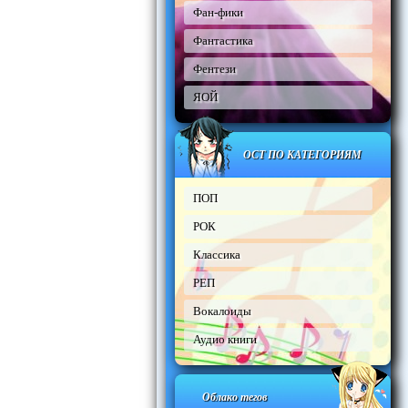
Фан-фики
Фантастика
Фентези
ЯОЙ
ОСТ ПО КАТЕГОРИЯМ
ПОП
РОК
Классика
РЕП
Вокалоиды
Аудио книги
Облако тегов