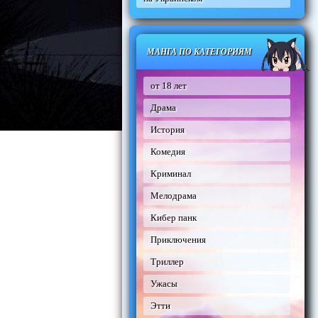
МАНГА ПО КАТЕГОРИЯМ
от 18 лет
Драма
История
Комедия
Криминал
Мелодрама
Кибер панк
Приключения
Триллер
Ужасы
Этти