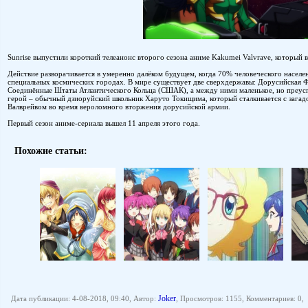
Sunrise выпустили короткий телеанонс второго сезона аниме Kakumei Valvrave, который в
Действие разворачивается в умеренно далёком будущем, когда 70% человеческого населе
специальных космических городах. В мире существует две сверхдержавы: Дорусийская 
Соединённые Штаты Атлантического Кольца (СШАК), а между ними маленькое, но преусп
герой – обычный дзиоруйский школьник Харуто Токищима, который сталкивается с заг
Валврейвом во время вероломного вторжения дорусийской армии.
Первый сезон аниме-сериала вышел 11 апреля этого года.
Похожие статьи:
Joker
Дата публикации: 4-08-2018, 09:40, Автор:
, Просмотров: 1155, Комментариев: 0,