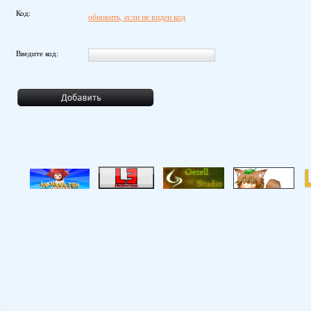
Код:
обновить, если не виден код
Введите код: