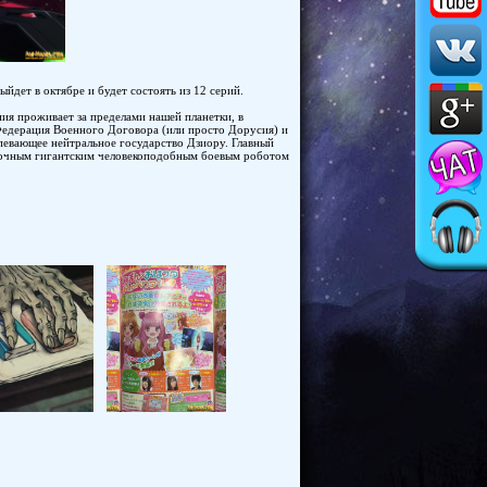
ыйдет в октябре и будет состоять из 12 серий.
ния проживает за пределами нашей планетки, в
Федерация Военного Договора (или просто Дорусия) и
евающее нейтральное государство Дзиору. Главный
адочным гигантским человекоподобным боевым роботом