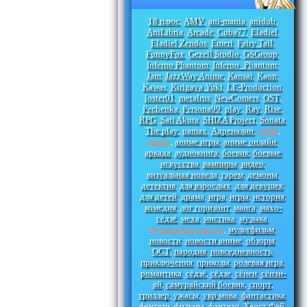
18 плюс
AMV
ani-mania
anidub
,
,
,
,
AniLibria
Arcade
Cuba77
Eladiel
,
,
,
,
Eladiel Zendos
Emeri
Fairy Tail
,
,
,
FunnyFox
Gezell Studio
GSGroup
,
,
,
Inferno Phantom
Inferno_Phantom
,
,
Jam
JazzWay Anime
Kansai
Kaon
,
,
,
,
Kawas
Kirigava Yuki
LE-Production
,
,
,
loster01
metalrus
NewComers
OST
,
,
,
,
Pechenka
Persona99
play
Ray
Rise
,
,
,
,
,
RPG
Sati Akura
SHIZA Project
Sonata
,
,
,
,
The play
uamax
Адреналин
АМВ
,
,
,
,
аниме
аниме игры
аниме онлайн
,
,
,
аркада
аудиокнига
боевик
боевые
,
,
,
искусства
вампиры
видео
,
,
,
визуальная новела
гарем
демоны
,
,
,
детектив
для взрослых
для девушек
,
,
,
для детей
драма
игра
игры
история
,
,
,
,
,
комедия
лог горизонт
манга
махо-
,
,
,
сёдзё
меха
мистика
музыка
,
,
,
,
музыкальное видео
мультфильм
,
,
новости
новости аниме
обзоры
,
,
,
ОСТ
пародия
повседневность
,
,
,
приключения
приколы
ролевая игра
,
,
,
романтика
сёдзё
сёдзе
сёнен
сёнэн-
,
,
,
,
ай
самурайский боевик
спорт
,
,
,
триллер
ужасы
укр мова
фантастика
,
,
,
,
фентези
фильмы
фэнтези
Хвост Фей
,
,
,
,