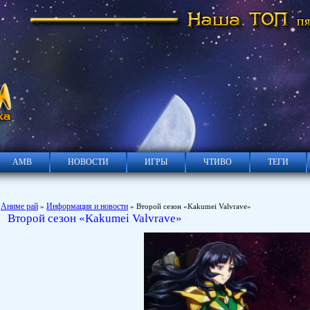
АМВ
НОВОСТИ
ИГРЫ
ЧТИВО
ТЕГИ
Аниме рай
Информация и новости
»
» Второй сезон «Kakumei Valvrave»
Второй сезон «Kakumei Valvrave»