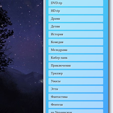
DVD rip
HD rip
Драма
Детям
История
Комедия
Мелодрама
Кибер панк
Приключения
Триллер
Ужасы
Этти
Фантастика
Фентези
на Украинском