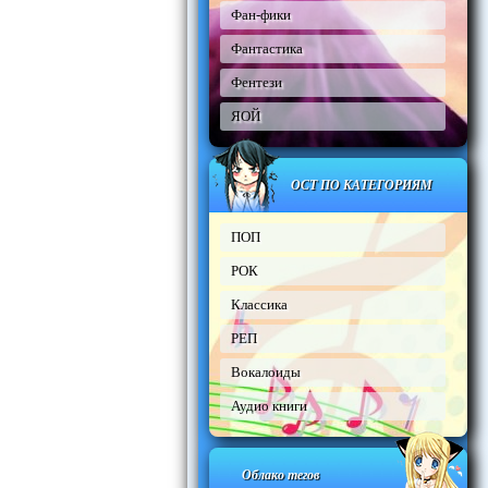
Фан-фики
Фантастика
Фентези
ЯОЙ
ОСТ ПО КАТЕГОРИЯМ
ПОП
РОК
Классика
РЕП
Вокалоиды
Аудио книги
Облако тегов