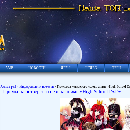
АМВ
НОВОСТИ
ИГРЫ
ЧТИВО
ТЕГИ
Аниме рай
Информация и новости
»
» Премьера четвертого сезона аниме «High School 
Премьера четвертого сезона аниме «High School DxD»