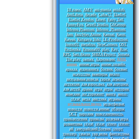
18 плюс
AMV
ani-mania
anidub
,
,
,
,
AniLibria
Arcade
Cuba77
Eladiel
,
,
,
,
Eladiel Zendos
Emeri
Fairy Tail
,
,
,
FunnyFox
Gezell Studio
GSGroup
,
,
,
Inferno Phantom
Inferno_Phantom
,
,
Jam
JazzWay Anime
Kansai
Kaon
,
,
,
,
Kawas
Kirigava Yuki
LE-Production
,
,
,
loster01
metalrus
NewComers
OST
,
,
,
,
Pechenka
Persona99
play
Ray
Rise
,
,
,
,
,
RPG
Sati Akura
SHIZA Project
Sonata
,
,
,
,
The play
uamax
Адреналин
АМВ
,
,
,
,
аниме
аниме игры
аниме онлайн
,
,
,
аркада
аудиокнига
боевик
боевые
,
,
,
искусства
вампиры
видео
,
,
,
визуальная новела
гарем
демоны
,
,
,
детектив
для взрослых
для девушек
,
,
,
для детей
драма
игра
игры
история
,
,
,
,
,
комедия
лог горизонт
манга
махо-
,
,
,
сёдзё
меха
мистика
музыка
,
,
,
,
музыкальное видео
мультфильм
,
,
новости
новости аниме
обзоры
,
,
,
ОСТ
пародия
повседневность
,
,
,
приключения
приколы
ролевая игра
,
,
,
романтика
сёдзё
сёдзе
сёнен
сёнэн-
,
,
,
,
ай
самурайский боевик
спорт
,
,
,
триллер
ужасы
укр мова
фантастика
,
,
,
,
фентези
фильмы
фэнтези
Хвост Фей
,
,
,
,