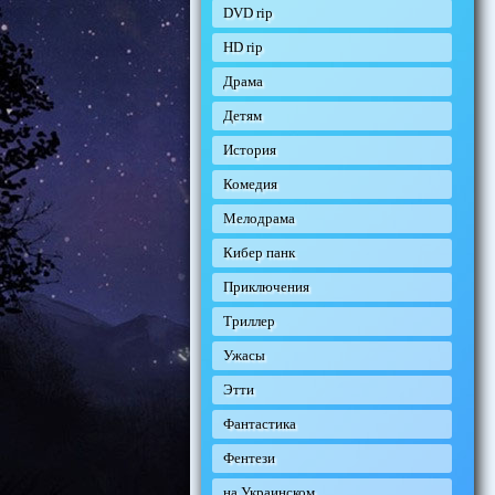
DVD rip
HD rip
Драма
Детям
История
Комедия
Мелодрама
Кибер панк
Приключения
Триллер
Ужасы
Этти
Фантастика
Фентези
на Украинском