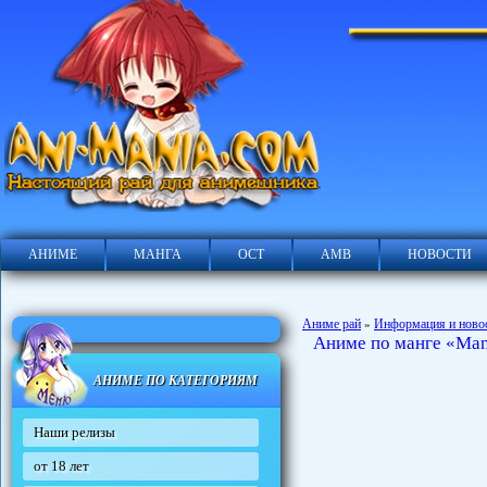
АНИМЕ
МАНГА
ОСТ
АМВ
НОВОСТИ
Аниме рай
Информация и ново
»
Аниме по манге «Mang
АНИМЕ ПО КАТЕГОРИЯМ
Наши релизы
от 18 лет