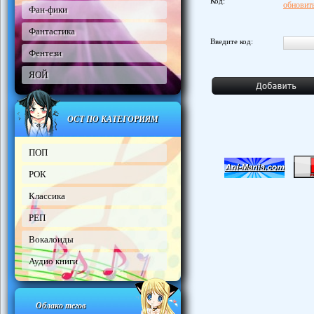
Код:
обновить
Фан-фики
Фантастика
Введите код:
Фентези
ЯОЙ
ОСТ ПО КАТЕГОРИЯМ
ПОП
РОК
Классика
РЕП
Вокалоиды
Аудио книги
Облако тегов