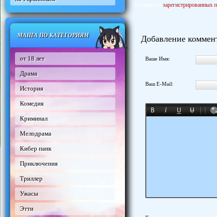
Отзывы от
зарегистрированных п
МАНГА ПО КАТЕГОРИЯМ
Добавление коммен
от 18 лет
Ваше Имя:
Драма
Ваш E-Mail:
История
Комедия
Криминал
Мелодрама
Кибер панк
Приключения
Триллер
Ужасы
Этти