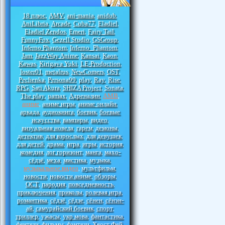
18 плюс
AMV
ani-mania
anidub
,
,
,
,
AniLibria
Arcade
Cuba77
Eladiel
,
,
,
,
Eladiel Zendos
Emeri
Fairy Tail
,
,
,
FunnyFox
Gezell Studio
GSGroup
,
,
,
Inferno Phantom
Inferno_Phantom
,
,
Jam
JazzWay Anime
Kansai
Kaon
,
,
,
,
Kawas
Kirigava Yuki
LE-Production
,
,
,
loster01
metalrus
NewComers
OST
,
,
,
,
Pechenka
Persona99
play
Ray
Rise
,
,
,
,
,
RPG
Sati Akura
SHIZA Project
Sonata
,
,
,
,
The play
uamax
Адреналин
АМВ
,
,
,
,
аниме
аниме игры
аниме онлайн
,
,
,
аркада
аудиокнига
боевик
боевые
,
,
,
искусства
вампиры
видео
,
,
,
визуальная новела
гарем
демоны
,
,
,
детектив
для взрослых
для девушек
,
,
,
для детей
драма
игра
игры
история
,
,
,
,
,
комедия
лог горизонт
манга
махо-
,
,
,
сёдзё
меха
мистика
музыка
,
,
,
,
музыкальное видео
мультфильм
,
,
новости
новости аниме
обзоры
,
,
,
ОСТ
пародия
повседневность
,
,
,
приключения
приколы
ролевая игра
,
,
,
романтика
сёдзё
сёдзе
сёнен
сёнэн-
,
,
,
,
ай
самурайский боевик
спорт
,
,
,
триллер
ужасы
укр мова
фантастика
,
,
,
,
фентези
фильмы
фэнтези
Хвост Фей
,
,
,
,