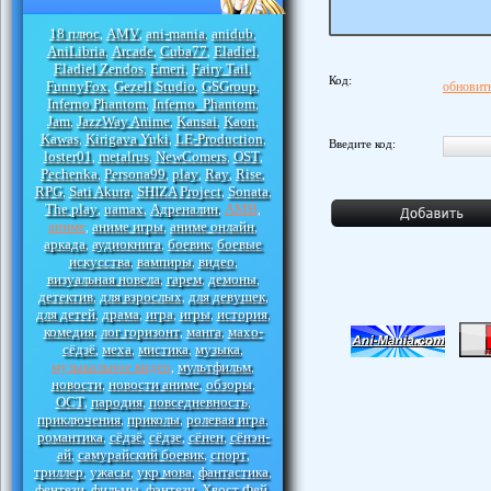
18 плюс
AMV
ani-mania
anidub
,
,
,
,
AniLibria
Arcade
Cuba77
Eladiel
,
,
,
,
Eladiel Zendos
Emeri
Fairy Tail
,
,
,
Код:
FunnyFox
Gezell Studio
GSGroup
обновить
,
,
,
Inferno Phantom
Inferno_Phantom
,
,
Jam
JazzWay Anime
Kansai
Kaon
,
,
,
,
Kawas
Kirigava Yuki
LE-Production
,
,
,
Введите код:
loster01
metalrus
NewComers
OST
,
,
,
,
Pechenka
Persona99
play
Ray
Rise
,
,
,
,
,
RPG
Sati Akura
SHIZA Project
Sonata
,
,
,
,
The play
uamax
Адреналин
АМВ
,
,
,
,
аниме
аниме игры
аниме онлайн
,
,
,
аркада
аудиокнига
боевик
боевые
,
,
,
искусства
вампиры
видео
,
,
,
визуальная новела
гарем
демоны
,
,
,
детектив
для взрослых
для девушек
,
,
,
для детей
драма
игра
игры
история
,
,
,
,
,
комедия
лог горизонт
манга
махо-
,
,
,
сёдзё
меха
мистика
музыка
,
,
,
,
музыкальное видео
мультфильм
,
,
новости
новости аниме
обзоры
,
,
,
ОСТ
пародия
повседневность
,
,
,
приключения
приколы
ролевая игра
,
,
,
романтика
сёдзё
сёдзе
сёнен
сёнэн-
,
,
,
,
ай
самурайский боевик
спорт
,
,
,
триллер
ужасы
укр мова
фантастика
,
,
,
,
фентези
фильмы
фэнтези
Хвост Фей
,
,
,
,