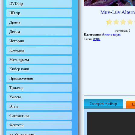
DVD rip
Muv-Luv Altern
HD rip
Драма
голосов:
3
Детям
Аниме игры
Категория:
игры
Теги:
История
Комедия
Мелодрама
Кибер панк
Приключения
Триллер
Ужасы
Смотреть трейлер
С
Этти
Фантастика
Фентези
на Украинском