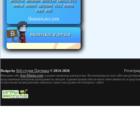
школа
экшен
эротика
этти
юмор
,
,
,
,
,
юри
яой
,
Показать все теги
ВКОНТАКТЕ И ДРУЗЬЯ
Веб студия Паутинка
Регистрац
Design by
© 2014-2026
Ani-Mania.com
Внимание сайт
содержит материалы для взрослых. Все материалы на этом сайте продублиров
представленные материалы принадлежат их авторам. Администрация сайта не несёт ответственности за представ
то просим вас незамедлительно связаться с нами и мы удалим этот материал с сайта!