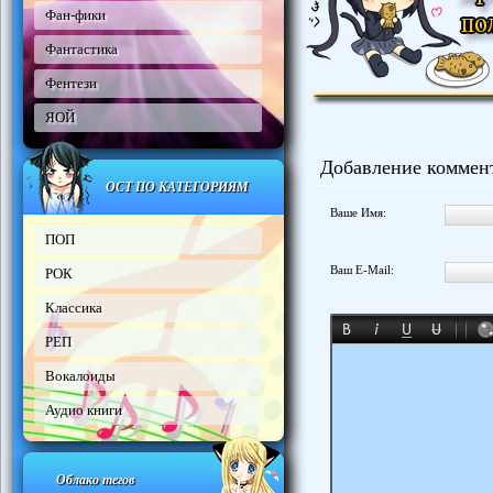
Фан-фики
Фантастика
Фентези
ЯОЙ
Добавление коммен
ОСТ ПО КАТЕГОРИЯМ
Ваше Имя:
ПОП
Ваш E-Mail:
РОК
Классика
РЕП
Вокалоиды
Аудио книги
Облако тегов