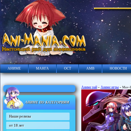
АНИМЕ
МАНГА
ОСТ
АМВ
НОВОСТИ
Аниме рай
Аниме игры
»
» Muv-Lu
АНИМЕ ПО КАТЕГОРИЯМ
Наши релизы
от 18 лет