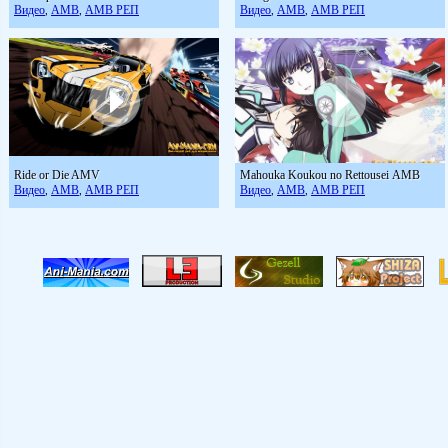
Видео
АМВ
АМВ РЕП
Видео
АМВ
АМВ РЕП
,
,
,
,
Ride or Die AMV
Mahouka Koukou no Rettousei АМВ
Видео
АМВ
АМВ РЕП
Видео
АМВ
АМВ РЕП
,
,
,
,