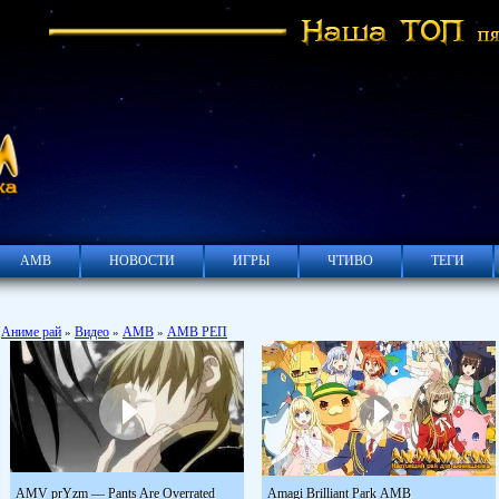
АМВ
НОВОСТИ
ИГРЫ
ЧТИВО
ТЕГИ
Аниме рай
Видео
АМВ
АМВ РЕП
»
»
»
AMV prYzm — Pants Are Overrated
Amagi Brilliant Park АМВ