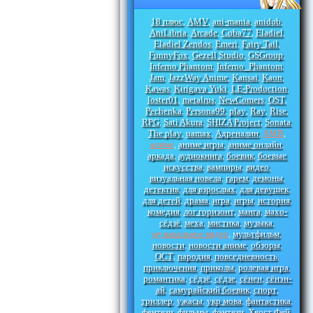
18 плюс
AMV
ani-mania
anidub
,
,
,
,
AniLibria
Arcade
Cuba77
Eladiel
,
,
,
,
Eladiel Zendos
Emeri
Fairy Tail
,
,
,
FunnyFox
Gezell Studio
GSGroup
,
,
,
Inferno Phantom
Inferno_Phantom
,
,
Jam
JazzWay Anime
Kansai
Kaon
,
,
,
,
Kawas
Kirigava Yuki
LE-Production
,
,
,
loster01
metalrus
NewComers
OST
,
,
,
,
Pechenka
Persona99
play
Ray
Rise
,
,
,
,
,
RPG
Sati Akura
SHIZA Project
Sonata
,
,
,
,
The play
uamax
Адреналин
АМВ
,
,
,
,
аниме
аниме игры
аниме онлайн
,
,
,
аркада
аудиокнига
боевик
боевые
,
,
,
искусства
вампиры
видео
,
,
,
визуальная новела
гарем
демоны
,
,
,
детектив
для взрослых
для девушек
,
,
,
для детей
драма
игра
игры
история
,
,
,
,
,
комедия
лог горизонт
манга
махо-
,
,
,
сёдзё
меха
мистика
музыка
,
,
,
,
музыкальное видео
мультфильм
,
,
новости
новости аниме
обзоры
,
,
,
ОСТ
пародия
повседневность
,
,
,
приключения
приколы
ролевая игра
,
,
,
романтика
сёдзё
сёдзе
сёнен
сёнэн-
,
,
,
,
ай
самурайский боевик
спорт
,
,
,
триллер
ужасы
укр мова
фантастика
,
,
,
,
фентези
фильмы
фэнтези
Хвост Фей
,
,
,
,