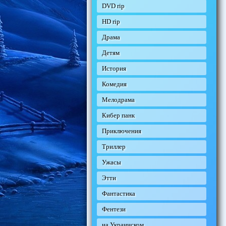
DVD rip
HD rip
Драма
Детям
История
Комедия
Мелодрама
Кибер панк
Приключения
Триллер
Ужасы
Этти
Фантастика
Фентези
на Украинском