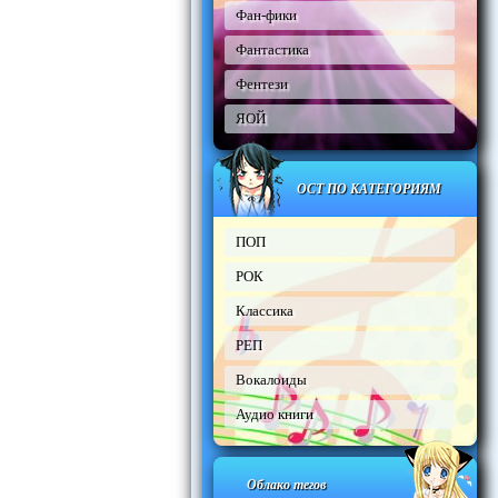
Фан-фики
Фантастика
Фентези
ЯОЙ
ОСТ ПО КАТЕГОРИЯМ
ПОП
РОК
Классика
РЕП
Вокалоиды
Аудио книги
Облако тегов