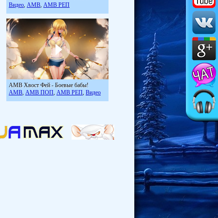
Видео
АМВ
АМВ РЕП
,
,
АМВ Хвост Фей - Боевые бабы!
АМВ
АМВ ПОП
АМВ РЕП
Видео
,
,
,